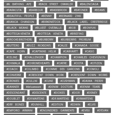
#A BATHING APE
#BACK STREET CRAWLER
#BALENCIAGA
#BARACUTA
#BARBOUR
#BASISBROEK
#BATONER
#BEAMS
#BEAUTIFUL PEOPLE
#BENNY
#BERNARD ZINS
#BIANCA CHANDON
#BIRKENSTOCK
#BLACK LABEL CRESTBRIDGE
#BLACK MEANS
#BLUEST OVERALLS
#BOB
#BONYUKI
#BOTTEGA VENETA
#BOTTEGA VENETA
#BRIEFING
#BROOKS BROTHERS
#BURBERRY
#BURBERRYS PRORSUM
#BUTTERO
#BUZZ RICKSON'S
#CALEE
#CANADA GOOSE
#CAPE HORN
#CAPTAINS HELM
#CARHARTT
#CASIO
#CELINE
#CHALLENGER
#CHAMPION
#CHARLES CHEVIGNON
#CHIMALA
#CHROMEHEARTS
#CIATRE
#CIOTA
#CITIZEN
#COACH
#COLIMBO
#COMME DES GARCONS
#COMOLI
#CONVERSE
#CRESCENT DOWN WORK
#CRESCENT DOWN WORKS
#CRONIES
#CULLNI
#CUNE
#CUSHMAN
#DAIWA PIER39
#DANNER
#deluxeware
#DENIM DOCTORS
#DENIM TEARS
#DESCENDANT
#DESCENTE
#DICKIES
#DIOR
#DISNEY
#DOUBLET
#DR MARTENS
#DR.MARTENS
#DRMARTENS
#DRY BONES
#DUNHILL
#EDITION
#EDWIN
#ELVIS
#EMPORIO ARMANI
#ENGINEERED GARMENTS
#EVISU
#EYEVAN