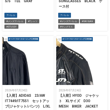
S/S TEE GRAY
SUNGLASSES BLACK ケ
ース付
アパレル
アパレル
#メンズアパレル
#Tシャツ
#メンズアパレル
#RAY-BAN
#STUSSY
#サングラス
オーバーフロークロージング三河安城
オーバーフロークロージング三河安城
2026年07月24日
2026年07月24日
【入荷】ADIDAS 23/AW
【入荷】HYOD ジャケッ
IT7449/IT7551 セットアッ
ト XLサイズ D3O
プ(ジャケット/パンツ) L/XL
MESH BIKER JACKET