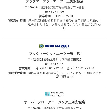
ブックマーケット
エーツー三河安城店
〒446-0073
愛知県安城市篠目町童子207番地
0566-77-1009
営業時間
10:00〜22:00
買取受付時間
基本閉店時間の1時間前まで ※受付終了間際に多量の持
込をされた場合、 お断りさせていただく場合がございま
す。
ブックマーケット
エーツー豊川店
〒442-0823
愛知県豊川市正岡町流田520
0533-84-6011
営業時間
月〜木 10:00〜22:00 金〜日 10:00〜23:00
買取受付時間
閉店時間の1時間前迄 (トレーディングカード類は閉店の
2時間前まで)
オーバーフロークロージング
三河安城店
〒446-0073
愛知県安城市篠目町童子207