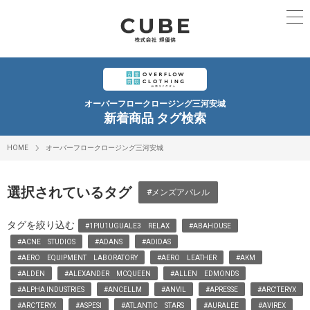
オーバーフロークロージング三河安城
新着商品 タグ検索
HOME
オーバーフロークロージング三河安城
選択されているタグ
#メンズアパレル
タグを絞り込む
#1PIU1UGUALE3 RELAX
#ABAHOUSE
#ACNE STUDIOS
#ADANS
#ADIDAS
#AERO EQUIPMENT LABORATORY
#AERO LEATHER
#AKM
#ALDEN
#ALEXANDER MCQUEEN
#ALLEN EDMONDS
#ALPHA INDUSTRIES
#ANCELLM
#ANVIL
#APRESSE
#ARC'TERYX
#ARC’TERYX
#ASPESI
#ATLANTIC STARS
#AURALEE
#AVIREX