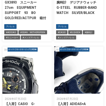
GX3893 スニーカー
腕時計 デジアナウォッチ
27cm EQUIPMENT
G-STEEL RUBBER-BAND
SUPPORT 93 BO
WATCH SILVER/BLACK
GOLD/RED/ACTPUR 箱付
アパレル
アパレル
#ADIDAS
#SEAN WOTHERSPOON
#CASIO
#G-SHOCK
#腕時計
#スニーカー
#メンズアパレル
#メンズアパレル
オーバーフロークロージング三河安城
オーバーフロークロージング三河安城
2026年07月23日
2026年07月23日
【入荷】CASIO G-
【入荷】ADIDAS×A