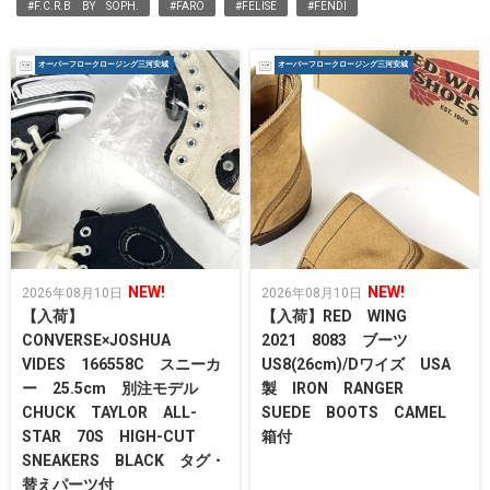
#F.C.R.B BY SOPH.
#FARO
#FELISE
#FENDI
オーバーフロークロージング三河安城
オーバーフロークロージング三河安城
NEW!
NEW!
2026年08月10日
2026年08月10日
【入荷】
【入荷】RED WING
CONVERSE×JOSHUA
2021 8083 ブーツ
VIDES 166558C スニーカ
US8(26cm)/Dワイズ USA
ー 25.5cm 別注モデル
製 IRON RANGER
CHUCK TAYLOR ALL-
SUEDE BOOTS CAMEL
STAR 70S HIGH-CUT
箱付
SNEAKERS BLACK タグ・
替えパーツ付