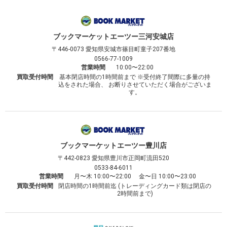
ブックマーケット
エーツー三河安城店
〒446-0073
愛知県安城市篠目町童子207番地
0566-77-1009
営業時間
10:00〜22:00
買取受付時間
基本閉店時間の1時間前まで ※受付終了間際に多量の持
込をされた場合、 お断りさせていただく場合がございま
す。
ブックマーケット
エーツー豊川店
〒442-0823
愛知県豊川市正岡町流田520
0533-84-6011
営業時間
月〜木 10:00〜22:00 金〜日 10:00〜23:00
買取受付時間
閉店時間の1時間前迄 (トレーディングカード類は閉店の
2時間前まで)