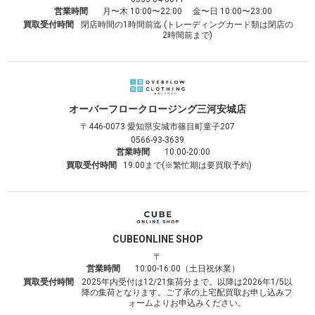
営業時間
月〜木 10:00〜22:00 金〜日 10:00〜23:00
買取受付時間
閉店時間の1時間前迄 (トレーディングカード類は閉店の
2時間前まで)
オーバーフロークロージング
三河安城店
〒446-0073
愛知県安城市篠目町童子207
0566-93-3639
営業時間
10:00-20:00
買取受付時間
19:00まで(※繁忙期は要買取予約)
CUBE
ONLINE SHOP
〒
営業時間
10:00-16:00（土日祝休業）
買取受付時間
2025年内受付は12/21集荷分まで。以降は2026年1/5以
降の集荷となります。ご了承の上宅配買取お申し込みフ
ォームよりお申込みください。