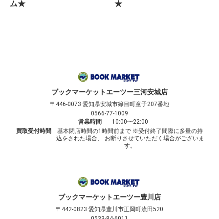
ム★
★
ブックマーケット
エーツー三河安城店
〒446-0073
愛知県安城市篠目町童子207番地
0566-77-1009
営業時間
10:00〜22:00
買取受付時間
基本閉店時間の1時間前まで ※受付終了間際に多量の持
込をされた場合、 お断りさせていただく場合がございま
す。
ブックマーケット
エーツー豊川店
〒442-0823
愛知県豊川市正岡町流田520
0533-84-6011