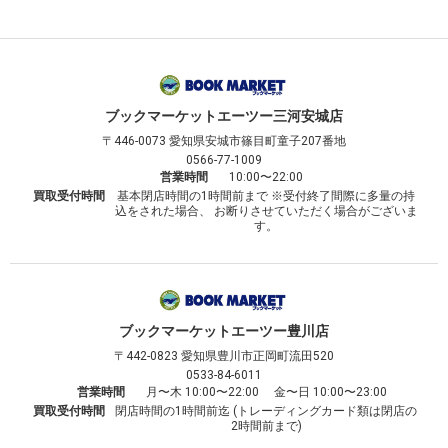
ブックマーケット
エーツー三河安城店
〒446-0073
愛知県安城市篠目町童子207番地
0566-77-1009
営業時間
10:00〜22:00
買取受付時間
基本閉店時間の1時間前まで ※受付終了間際に多量の持
込をされた場合、 お断りさせていただく場合がございま
す。
ブックマーケット
エーツー豊川店
〒442-0823
愛知県豊川市正岡町流田520
0533-84-6011
営業時間
月〜木 10:00〜22:00 金〜日 10:00〜23:00
買取受付時間
閉店時間の1時間前迄 (トレーディングカード類は閉店の
2時間前まで)