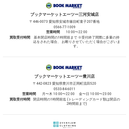
ブックマーケット
エーツー三河安城店
〒446-0073
愛知県安城市篠目町童子207番地
0566-77-1009
営業時間
10:00〜22:00
買取受付時間
基本閉店時間の1時間前まで ※受付終了間際に多量の持
込をされた場合、 お断りさせていただく場合がございま
す。
ブックマーケット
エーツー豊川店
〒442-0823
愛知県豊川市正岡町流田520
0533-84-6011
営業時間
月〜木 10:00〜22:00 金〜日 10:00〜23:00
買取受付時間
閉店時間の1時間前迄 (トレーディングカード類は閉店の
2時間前まで)