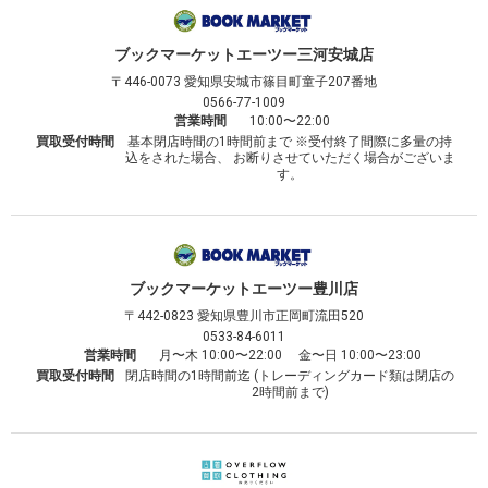
ブックマーケット
エーツー三河安城店
〒446-0073
愛知県安城市篠目町童子207番地
0566-77-1009
営業時間
10:00〜22:00
買取受付時間
基本閉店時間の1時間前まで ※受付終了間際に多量の持
込をされた場合、 お断りさせていただく場合がございま
す。
ブックマーケット
エーツー豊川店
〒442-0823
愛知県豊川市正岡町流田520
0533-84-6011
営業時間
月〜木 10:00〜22:00 金〜日 10:00〜23:00
買取受付時間
閉店時間の1時間前迄 (トレーディングカード類は閉店の
2時間前まで)