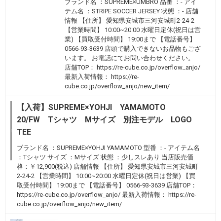
ブランド名 ：SUPREME×UMBRO 品番 ：- アイ
テム名 ：STRIPE SOCCER JERSEY 状態 ：- 店舗
情報 【住所】 愛知県安城市三河安城町2-24-2
【営業時間】 10:00~20:00 水曜日定休(祝日は営
業) 【買取受付時間】 19:00まで 【電話番号】
0566-93-3639 店頭で購入できないお品物もござ
います。 お電話にてお問い合わせください。
店舗TOP： https://re-cube.co.jp/overflow_anjo/
最新入荷情報： https://re-
cube.co.jp/overflow_anjo/new_item/
【入荷】SUPREME×YOHJI YAMAMOTO
20/FW Tシャツ Mサイズ 別注モデル LOGO
TEE
ブランド名 ：SUPREME×YOHJI YAMAMOTO 型番 ：- アイテム名
：Tシャツ サイズ ：Mサイズ 状態 ：少しスレあり 当店販売価
格：￥12,900(税込) 店舗情報 【住所】 愛知県安城市三河安城町
2-24-2 【営業時間】 10:00~20:00 水曜日定休(祝日は営業) 【買
取受付時間】 19:00まで 【電話番号】 0566-93-3639 店舗TOP：
https://re-cube.co.jp/overflow_anjo/ 最新入荷情報： https://re-
cube.co.jp/overflow_anjo/new_item/