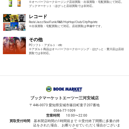
※オーバーフロークロージング店頭買取・出張買取・宅配買取にて対応。
ブックマーケット・ほびっと店頭買取では非対応。
レコード
Rock/Jazz/SoulFunk/R&B/HipHop/Club/CityPop/etc
※出張買取・宅配買取にて対応。店頭買取は準備中です。
その他
PCソフト・アダルト・etc
※アダルト商品はオーバーフロークロージング・ほびっと・豊川店は店頭
買取では非対応。
ブックマーケット
エーツー三河安城店
〒446-0073
愛知県安城市篠目町童子207番地
0566-77-1009
営業時間
10:00〜22:00
買取受付時間
基本閉店時間の1時間前まで ※受付終了間際に多量の持
込をされた場合、 お断りさせていただく場合がございま