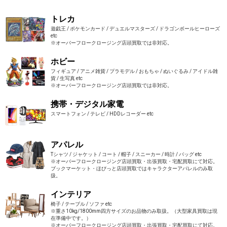
トレカ
遊戯王 / ポケモンカード / デュエルマスターズ / ドラゴンボールヒーローズ
etc
※オーバーフロークロージング店頭買取では非対応。
ホビー
フィギュア / アニメ雑貨 / プラモデル / おもちゃ / ぬいぐるみ / アイドル雑
貨 / 生写真 etc
※オーバーフロークロージング店頭買取では非対応。
携帯・デジタル家電
スマートフォン / テレビ / HDDレコーダー etc
アパレル
Tシャツ / ジャケット / コート / 帽子 / スニーカー / 時計 / バッグ etc
※オーバーフロークロージング店頭買取・出張買取・宅配買取にて対応。
ブックマーケット・ほびっと店頭買取ではキャラクターアパレルのみ取
扱。
インテリア
椅子 / テーブル / ソファ etc
※重さ10kg/1800mm四方サイズのお品物のみ取扱。（大型家具買取は現
在準備中です。）
※オーバーフロークロージング店頭買取・出張買取・宅配買取にて対応。