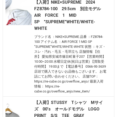
【入荷】NIKE×SUPREME 2024
FZ8784-100 29.5cm 別注モデル
AIR FORCE 1 MID
SP "SUPREME"WHITE/WHITE-
WHITE
ブランド名 ：NIKE×SUPREME 品番 ：FZ8784-
100 アイテム名 ：AIR FORCE 1 MID SP
"SUPREME"WHITE/WHITE-WHITE 状態 ：キズ・
スレ・汚れ・毛玉・毛羽立ち 店舗情報 【住
所】 愛知県安城市篠目町童子207 【営業時間】
10:00~20:00 水曜日定休(祝日は営業) 【買取受
付時間】 19:00まで 【電話番号】 0566-93-3639
店頭で購入できないお品物もございます。 お電
話にてお問い合わせください。 店舗TOP：
https://re-cube.co.jp/overflow_anjo/ 最新入荷
情報： https://re-
cube.co.jp/overflow_anjo/new_item/
【入荷】STUSSY Tシャツ Mサイ
ズ 00’s オールドモデル LOGO
PRINT S/S TEE GRAY