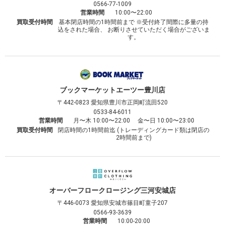
0566-77-1009
営業時間
10:00〜22:00
買取受付時間
基本閉店時間の1時間前まで ※受付終了間際に多量の持
込をされた場合、 お断りさせていただく場合がございま
す。
ブックマーケット
エーツー豊川店
〒442-0823
愛知県豊川市正岡町流田520
0533-84-6011
営業時間
月〜木 10:00〜22:00 金〜日 10:00〜23:00
買取受付時間
閉店時間の1時間前迄 (トレーディングカード類は閉店の
2時間前まで)
オーバーフロークロージング
三河安城店
〒446-0073
愛知県安城市篠目町童子207
0566-93-3639
営業時間
10:00-20:00