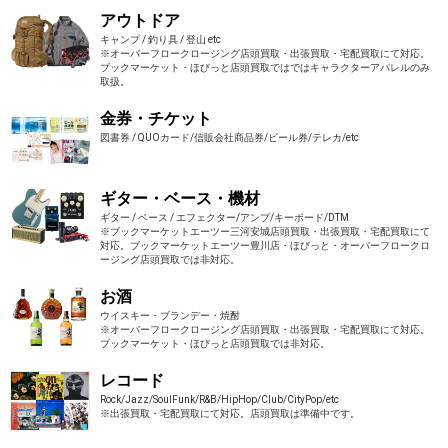
アウトドア
キャンプ / 釣り具 / 登山 etc
※オーバーフロークロージング店頭買取・出張買取・宅配買取にて対応。
ブックマーケット・ほびっと店頭買取ではではキャラクターアパレルのみ
取扱。
金券・チケット
図書券 / QUOカード/信販会社商品券/ビール券/テレカ/etc
ギター・ベース・機材
ギター / ベース / エフェクター/アンプ/キーボード/DTM
※ブックマーケットエーツー三河安城店頭買取・出張買取・宅配買取にて
対応。ブックマーケットエーツー豊川店・ほびっと・オーバーフロークロ
ージング店頭買取では非対応。
お酒
ウイスキー・ブランデー・焼酎
※オーバーフロークロージング店頭買取・出張買取・宅配買取にて対応。
ブックマーケット・ほびっと店頭買取では非対応。
レコード
Rock/Jazz/SoulFunk/R&B/HipHop/Club/CityPop/etc
※出張買取・宅配買取にて対応。店頭買取は準備中です。