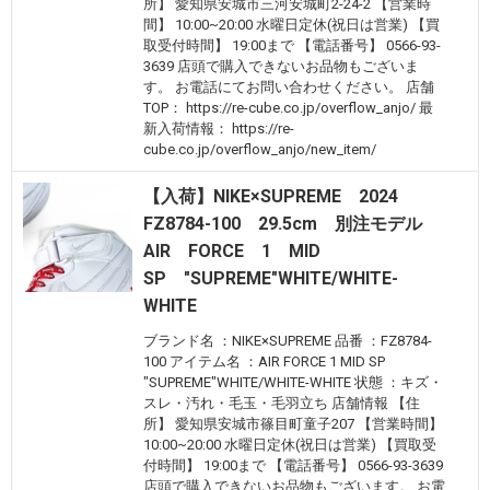
所】 愛知県安城市三河安城町2-24-2 【営業時
間】 10:00~20:00 水曜日定休(祝日は営業) 【買
取受付時間】 19:00まで 【電話番号】 0566-93-
3639 店頭で購入できないお品物もございま
す。 お電話にてお問い合わせください。 店舗
TOP： https://re-cube.co.jp/overflow_anjo/ 最
新入荷情報： https://re-
cube.co.jp/overflow_anjo/new_item/
【入荷】NIKE×SUPREME 2024
FZ8784-100 29.5cm 別注モデル
AIR FORCE 1 MID
SP "SUPREME"WHITE/WHITE-
WHITE
ブランド名 ：NIKE×SUPREME 品番 ：FZ8784-
100 アイテム名 ：AIR FORCE 1 MID SP
"SUPREME"WHITE/WHITE-WHITE 状態 ：キズ・
スレ・汚れ・毛玉・毛羽立ち 店舗情報 【住
所】 愛知県安城市篠目町童子207 【営業時間】
10:00~20:00 水曜日定休(祝日は営業) 【買取受
付時間】 19:00まで 【電話番号】 0566-93-3639
店頭で購入できないお品物もございます。 お電