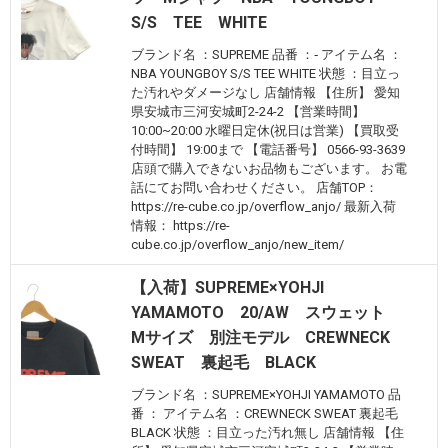
S/S TEE WHITE
ブランド名 ：SUPREME 品番 ：‐ アイテム名 ：
NBA YOUNGBOY S/S TEE WHITE 状態 ：目立っ
た汚れやダメージなし 店舗情報 【住所】 愛知
県安城市三河安城町2-24-2 【営業時間】
10:00~20:00 水曜日定休(祝日は営業) 【買取受
付時間】 19:00まで 【電話番号】 0566-93-3639
店頭で購入できないお品物もございます。 お電
話にてお問い合わせください。 店舗TOP：
https://re-cube.co.jp/overflow_anjo/ 最新入荷
情報： https://re-
cube.co.jp/overflow_anjo/new_item/
【入荷】SUPREME×YOHJI
YAMAMOTO 20/AW スウェット
Mサイズ 別注モデル CREWNECK
SWEAT 裏起毛 BLACK
ブランド名 ：SUPREME×YOHJI YAMAMOTO 品
番 ： アイテム名 ：CREWNECK SWEAT 裏起毛
BLACK 状態 ：目立った汚れ無し 店舗情報 【住