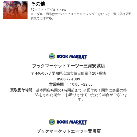
その他
PCソフト・アダルト・etc
※アダルト商品はオーバーフロークロージング・ほびっと・豊川店は店頭
買取では非対応。
ブックマーケット
エーツー三河安城店
〒446-0073
愛知県安城市篠目町童子207番地
0566-77-1009
営業時間
10:00〜22:00
買取受付時間
基本閉店時間の1時間前まで ※受付終了間際に多量の持
込をされた場合、 お断りさせていただく場合がございま
す。
ブックマーケット
エーツー豊川店