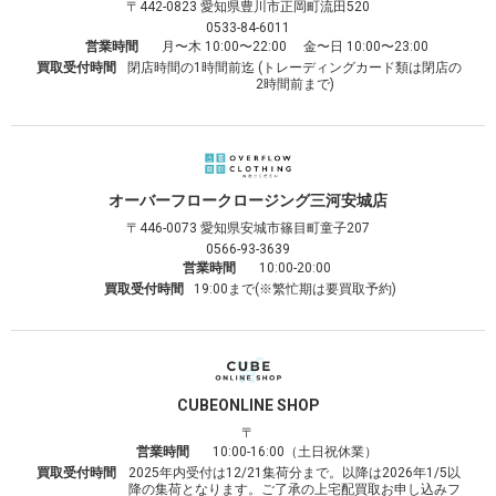
〒442-0823
愛知県豊川市正岡町流田520
0533-84-6011
営業時間
月〜木 10:00〜22:00 金〜日 10:00〜23:00
買取受付時間
閉店時間の1時間前迄 (トレーディングカード類は閉店の
2時間前まで)
オーバーフロークロージング
三河安城店
〒446-0073
愛知県安城市篠目町童子207
0566-93-3639
営業時間
10:00-20:00
買取受付時間
19:00まで(※繁忙期は要買取予約)
CUBE
ONLINE SHOP
〒
営業時間
10:00-16:00（土日祝休業）
買取受付時間
2025年内受付は12/21集荷分まで。以降は2026年1/5以
降の集荷となります。ご了承の上宅配買取お申し込みフ