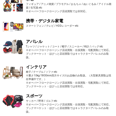
フィギュア / アニメ雑貨 / プラモデル / おもちゃ / ぬいぐるみ / アイドル雑
貨 / 生写真 etc
※オーバーフロークロージング店頭買取では非対応。
携帯・デジタル家電
スマートフォン / テレビ / HDDレコーダー etc
アパレル
Tシャツ / ジャケット / コート / 帽子 / スニーカー / 時計 / バッグ etc
※オーバーフロークロージング店頭買取・出張買取・宅配買取にて対応。
ブックマーケット・ほびっと店頭買取ではキャラクターアパレルのみ取
扱。
インテリア
椅子 / テーブル / ソファ etc
※重さ10kg/1800mm四方サイズのお品物のみ取扱。（大型家具買取は現
在準備中です。）
※オーバーフロークロージング店頭買取・出張買取・宅配買取にて対応。
ブックマーケット・ほびっと店頭買取では非対応。
スポーツ
サッカー / 野球 / ゴルフ etc
※オーバーフロークロージング店頭買取・出張買取・宅配買取にて対応。
ブックマーケット・ほびっと店頭買取ではキャラクターアパレルのみ取
扱。