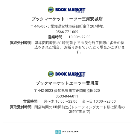
ブックマーケット
エーツー三河安城店
〒446-0073
愛知県安城市篠目町童子207番地
0566-77-1009
営業時間
10:00〜22:00
買取受付時間
基本閉店時間の1時間前まで ※受付終了間際に多量の持
込をされた場合、 お断りさせていただく場合がございま
す。
ブックマーケット
エーツー豊川店
〒442-0823
愛知県豊川市正岡町流田520
0533-84-6011
営業時間
月〜木 10:00〜22:00 金〜日 10:00〜23:00
買取受付時間
閉店時間の1時間前迄 (トレーディングカード類は閉店の
2時間前まで)