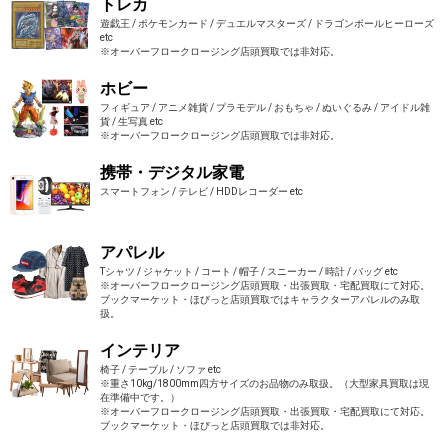
トレカ
遊戯王 / ポケモンカード / デュエルマスターズ / ドラゴンボールヒーローズ
etc
※オーバーフロークロージング店頭買取では非対応。
ホビー
フィギュア / アニメ雑貨 / プラモデル / おもちゃ / ぬいぐるみ / アイドル雑
貨 / 生写真 etc
※オーバーフロークロージング店頭買取では非対応。
携帯・デジタル家電
スマートフォン / テレビ / HDDレコーダー etc
アパレル
Tシャツ / ジャケット / コート / 帽子 / スニーカー / 時計 / バッグ etc
※オーバーフロークロージング店頭買取・出張買取・宅配買取にて対応。
ブックマーケット・ほびっと店頭買取ではキャラクターアパレルのみ取
扱。
インテリア
椅子 / テーブル / ソファ etc
※重さ10kg/1800mm四方サイズのお品物のみ取扱。（大型家具買取は現
在準備中です。）
※オーバーフロークロージング店頭買取・出張買取・宅配買取にて対応。
ブックマーケット・ほびっと店頭買取では非対応。