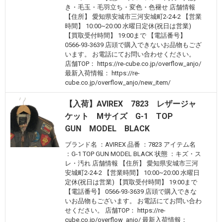
き・毛玉・毛羽立ち・変色・色褪せ 店舗情報
【住所】 愛知県安城市三河安城町2-24-2 【営業
時間】 10:00~20:00 水曜日定休(祝日は営業)
【買取受付時間】 19:00まで 【電話番号】
0566-93-3639 店頭で購入できないお品物もござ
います。 お電話にてお問い合わせください。
店舗TOP： https://re-cube.co.jp/overflow_anjo/
最新入荷情報： https://re-
cube.co.jp/overflow_anjo/new_item/
【入荷】AVIREX 7823 レザージャ
ケット Mサイズ G-1 TOP
GUN MODEL BLACK
ブランド名 ：AVIREX 品番 ：7823 アイテム名
：G-1 TOP GUN MODEL BLACK 状態 ：キズ・ス
レ・汚れ 店舗情報 【住所】 愛知県安城市三河
安城町2-24-2 【営業時間】 10:00~20:00 水曜日
定休(祝日は営業) 【買取受付時間】 19:00まで
【電話番号】 0566-93-3639 店頭で購入できな
いお品物もございます。 お電話にてお問い合わ
せください。 店舗TOP： https://re-
cube.co.jp/overflow_anjo/ 最新入荷情報：