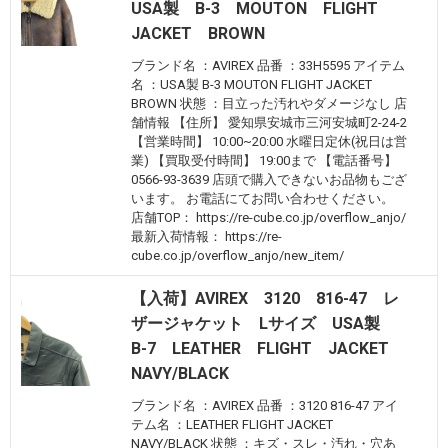
USA製 B-3 MOUTON FLIGHT
JACKET BROWN
ブランド名 ：AVIREX 品番 ：33H5595 アイテム
名 ：USA製 B-3 MOUTON FLIGHT JACKET
BROWN 状態 ：目立った汚れやダメージなし 店
舗情報 【住所】 愛知県安城市三河安城町2-24-2
【営業時間】 10:00~20:00 水曜日定休(祝日は営
業) 【買取受付時間】 19:00まで 【電話番号】
0566-93-3639 店頭で購入できないお品物もござ
います。 お電話にてお問い合わせください。
店舗TOP： https://re-cube.co.jp/overflow_anjo/
最新入荷情報： https://re-
cube.co.jp/overflow_anjo/new_item/
【入荷】AVIREX 3120 816-47 レ
ザージャケット Lサイズ USA製
B-7 LEATHER FLIGHT JACKET
NAVY/BLACK
ブランド名 ：AVIREX 品番 ：3120 816-47 アイ
テム名 ：LEATHER FLIGHT JACKET
NAVY/BLACK 状態 ：キズ・スレ・汚れ・穴あ