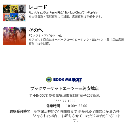
レコード
Rock/Jazz/SoulFunk/R&B/HipHop/Club/CityPop/etc
※出張買取・宅配買取にて対応。店頭買取は準備中です。
その他
PCソフト・アダルト・etc
※アダルト商品はオーバーフロークロージング・ほびっと・豊川店は店頭
買取では非対応。
ブックマーケット
エーツー三河安城店
〒446-0073
愛知県安城市篠目町童子207番地
0566-77-1009
営業時間
10:00〜22:00
買取受付時間
基本閉店時間の1時間前まで ※受付終了間際に多量の持
込をされた場合、 お断りさせていただく場合がございま
す。