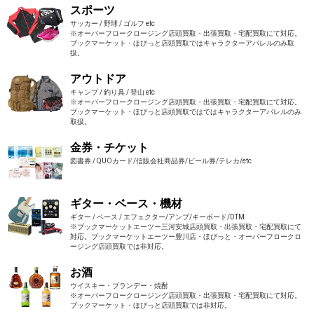
スポーツ
サッカー / 野球 / ゴルフ etc
※オーバーフロークロージング店頭買取・出張買取・宅配買取にて対応。
ブックマーケット・ほびっと店頭買取ではキャラクターアパレルのみ取
扱。
アウトドア
キャンプ / 釣り具 / 登山 etc
※オーバーフロークロージング店頭買取・出張買取・宅配買取にて対応。
ブックマーケット・ほびっと店頭買取ではではキャラクターアパレルのみ
取扱。
金券・チケット
図書券 / QUOカード/信販会社商品券/ビール券/テレカ/etc
ギター・ベース・機材
ギター / ベース / エフェクター/アンプ/キーボード/DTM
※ブックマーケットエーツー三河安城店頭買取・出張買取・宅配買取にて
対応。ブックマーケットエーツー豊川店・ほびっと・オーバーフロークロ
ージング店頭買取では非対応。
お酒
ウイスキー・ブランデー・焼酎
※オーバーフロークロージング店頭買取・出張買取・宅配買取にて対応。
ブックマーケット・ほびっと店頭買取では非対応。