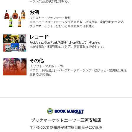
ージング店頭買取では非対応。
お酒
ウイスキー・ブランデー・焼酎
※オーバーフロークロージング店頭買取・出張買取・宅配買取にて対応。
ブックマーケット・ほびっと店頭買取では非対応。
レコード
Rock/Jazz/SoulFunk/R&B/HipHop/Club/CityPop/etc
※出張買取・宅配買取にて対応。店頭買取は準備中です。
その他
PCソフト・アダルト・etc
※アダルト商品はオーバーフロークロージング・ほびっと・豊川店は店頭
買取では非対応。
ブックマーケット
エーツー三河安城店
〒446-0073
愛知県安城市篠目町童子207番地