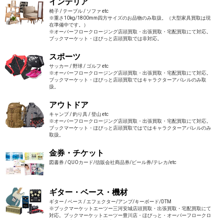
インテリア
椅子 / テーブル / ソファ etc
※重さ10kg/1800mm四方サイズのお品物のみ取扱。（大型家具買取は現
在準備中です。）
※オーバーフロークロージング店頭買取・出張買取・宅配買取にて対応。
ブックマーケット・ほびっと店頭買取では非対応。
スポーツ
サッカー / 野球 / ゴルフ etc
※オーバーフロークロージング店頭買取・出張買取・宅配買取にて対応。
ブックマーケット・ほびっと店頭買取ではキャラクターアパレルのみ取
扱。
アウトドア
キャンプ / 釣り具 / 登山 etc
※オーバーフロークロージング店頭買取・出張買取・宅配買取にて対応。
ブックマーケット・ほびっと店頭買取ではではキャラクターアパレルのみ
取扱。
金券・チケット
図書券 / QUOカード/信販会社商品券/ビール券/テレカ/etc
ギター・ベース・機材
ギター / ベース / エフェクター/アンプ/キーボード/DTM
※ブックマーケットエーツー三河安城店頭買取・出張買取・宅配買取にて
対応。ブックマーケットエーツー豊川店・ほびっと・オーバーフロークロ