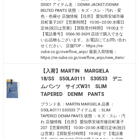
03001 アイテム名 ：DENIM JACKET/DENIM
BELTED PANTS 状態 ：キズ・スレ・汚れ・変
色・色褪せ 店舗情報 【住所】 愛知県安城市篠
目町童子207 【営業時間】 10:00~20:00 水曜日
定休(祝日は営業) 【買取受付時間】 19:00まで
【電話番号】 0566-93-3639 店頭で購入できな
いお品物もございます。 お電話にてお問い合わ
せください。 店舗TOP： https://re-
cube.co.jp/overflow_anjo/ 最新入荷情報：
https://re-cube.co.jp/overflow_anjo/new_item/
【入荷】MARTIN MARGIELA
18/SS S50LA0111 S30533 デニ
ムパンツ サイズW31 SLIM
TAPERED DENIM PANTS
ブランド名 ：MARTIN MARGIELA 品番 ：
S50LA0111 S30533 アイテム名 ：SLIM
TAPERED DENIM PANTS 状態 ：キズ・スレ・汚
れ 店舗情報 【住所】 愛知県安城市篠目町童子
207 【営業時間】 10:00~20:00 水曜日定休(祝日
は営業) 【買取受付時間】 19:00まで 【電話番