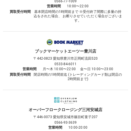
0566-77-1009
営業時間
10:00〜22:00
買取受付時間
基本閉店時間の1時間前まで ※受付終了間際に多量の持
込をされた場合、 お断りさせていただく場合がございま
す。
ブックマーケット
エーツー豊川店
〒442-0823
愛知県豊川市正岡町流田520
0533-84-6011
営業時間
月〜木 10:00〜22:00 金〜日 10:00〜23:00
買取受付時間
閉店時間の1時間前迄 (トレーディングカード類は閉店の
2時間前まで)
オーバーフロークロージング
三河安城店
〒446-0073
愛知県安城市篠目町童子207
0566-93-3639
営業時間
10:00-20:00