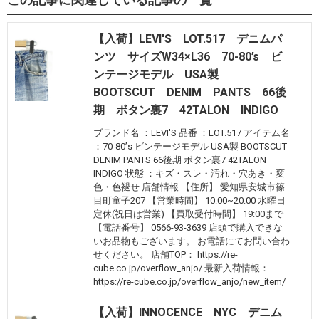
【入荷】LEVI'S LOT.517 デニムパ
ンツ サイズW34×L36 70-80’s ビ
ンテージモデル USA製
BOOTSCUT DENIM PANTS 66後
期 ボタン裏7 42TALON INDIGO
ブランド名 ：LEVI'S 品番 ：LOT.517 アイテム名
：70-80’s ビンテージモデル USA製 BOOTSCUT
DENIM PANTS 66後期 ボタン裏7 42TALON
INDIGO 状態 ：キズ・スレ・汚れ・穴あき・変
色・色褪せ 店舗情報 【住所】 愛知県安城市篠
目町童子207 【営業時間】 10:00~20:00 水曜日
定休(祝日は営業) 【買取受付時間】 19:00まで
【電話番号】 0566-93-3639 店頭で購入できな
いお品物もございます。 お電話にてお問い合わ
せください。 店舗TOP： https://re-
cube.co.jp/overflow_anjo/ 最新入荷情報：
https://re-cube.co.jp/overflow_anjo/new_item/
【入荷】INNOCENCE NYC デニム