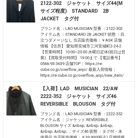
2122-302 ジャケット サイズ44(M
サイズ程度) STANDARD 2B
JACKET タグ付
ブランド名 ：LAD MUSICIAN 型番 ：2122-302
アイテム名 ：STANDARD 2B JACKET 状態 ：目
立つダメージなし 当店販売価格：￥ASK 店舗
情報 【住所】 愛知県安城市三河安城町2-24-2
【営業時間】 10:00~20:00 水曜日定休(祝日は営
業) 【買取受付時間】 19:00まで 【電話番号】
0566-93-3639 店舗TOP： https://re-
cube.co.jp/overflow_anjo/ 最新入荷情報：
https://re-cube.co.jp/overflow_anjo/new_item/
【入荷】LAD MUSICIAN 22/AW
2222-352 ジャケット サイズ46
REVERSIBLE BLOUSON タグ付
ブランド名 ：LAD MUSICIAN 型番 ：2222-352
アイテム名 ：ジャケット REVERSIBLE
BLOUSON サイズ &nbsp; &nbsp; &nbsp;
&nbsp; &nbsp; ：サイズ46 状態 ：タグ付・未
使用品 当店販売価格：￥39,900(税込) 店舗情報