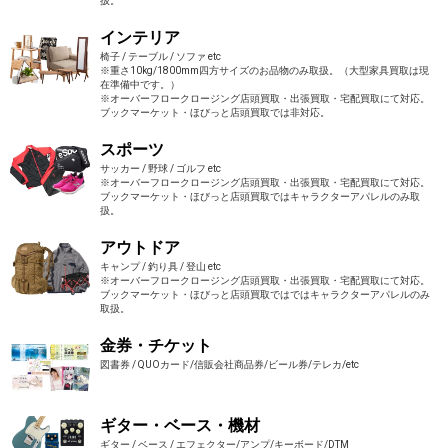
扱。
インテリア
椅子 / テーブル / ソファ etc
※重さ10kg/1800mm四方サイズのお品物のみ取扱。（大型家具買取は現
在準備中です。）
※オーバーフロークロージング店頭買取・出張買取・宅配買取にて対応。
ブックマーケット・ほびっと店頭買取では非対応。
スポーツ
サッカー / 野球 / ゴルフ etc
※オーバーフロークロージング店頭買取・出張買取・宅配買取にて対応。
ブックマーケット・ほびっと店頭買取ではキャラクターアパレルのみ取
扱。
アウトドア
キャンプ / 釣り具 / 登山 etc
※オーバーフロークロージング店頭買取・出張買取・宅配買取にて対応。
ブックマーケット・ほびっと店頭買取ではではキャラクターアパレルのみ
取扱。
金券・チケット
図書券 / QUOカード/信販会社商品券/ビール券/テレカ/etc
ギター・ベース・機材
ギター / ベース / エフェクター/アンプ/キーボード/DTM