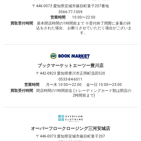
〒446-0073
愛知県安城市篠目町童子207番地
0566-77-1009
営業時間
10:00〜22:00
買取受付時間
基本閉店時間の1時間前まで ※受付終了間際に多量の持
込をされた場合、 お断りさせていただく場合がございま
す。
ブックマーケット
エーツー豊川店
〒442-0823
愛知県豊川市正岡町流田520
0533-84-6011
営業時間
月〜木 10:00〜22:00 金〜日 10:00〜23:00
買取受付時間
閉店時間の1時間前迄 (トレーディングカード類は閉店の
2時間前まで)
オーバーフロークロージング
三河安城店
〒446-0073
愛知県安城市篠目町童子207