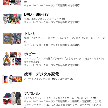
etc
※オーバーフロークロージング店頭買取では非対応。
DVD・Blu-ray
邦画 / 洋画 / アニメ / ミュージック etc
※オーバーフロークロージング店頭買取では非対応。
トレカ
遊戯王 / ポケモンカード / デュエルマスターズ / ドラゴンボールヒーローズ
etc
※オーバーフロークロージング店頭買取では非対応。
ホビー
フィギュア / アニメ雑貨 / プラモデル / おもちゃ / ぬいぐるみ / アイドル雑
貨 / 生写真 etc
※オーバーフロークロージング店頭買取では非対応。
携帯・デジタル家電
スマートフォン / テレビ / HDDレコーダー etc
アパレル
Tシャツ / ジャケット / コート / 帽子 / スニーカー / 時計 / バッグ etc
※オーバーフロークロージング店頭買取・出張買取・宅配買取にて対応。
ブックマーケット・ほびっと店頭買取ではキャラクターアパレルのみ取