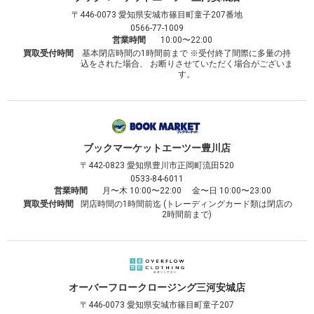
〒446-0073
愛知県安城市篠目町童子207番地
0566-77-1009
営業時間
10:00〜22:00
買取受付時間
基本閉店時間の1時間前まで ※受付終了間際に多量の持
込をされた場合、 お断りさせていただく場合がございま
す。
ブックマーケット
エーツー豊川店
〒442-0823
愛知県豊川市正岡町流田520
0533-84-6011
営業時間
月〜木 10:00〜22:00 金〜日 10:00〜23:00
買取受付時間
閉店時間の1時間前迄 (トレーディングカード類は閉店の
2時間前まで)
オーバーフロークロージング
三河安城店
〒446-0073
愛知県安城市篠目町童子207