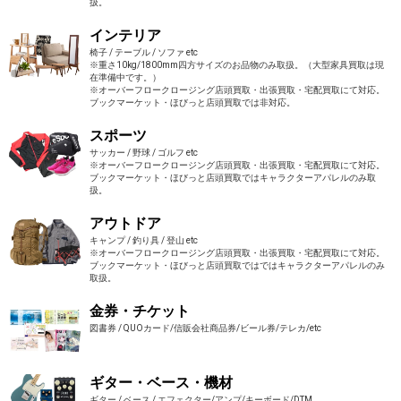
扱。
インテリア
椅子 / テーブル / ソファ etc
※重さ10kg/1800mm四方サイズのお品物のみ取扱。（大型家具買取は現
在準備中です。）
※オーバーフロークロージング店頭買取・出張買取・宅配買取にて対応。
ブックマーケット・ほびっと店頭買取では非対応。
スポーツ
サッカー / 野球 / ゴルフ etc
※オーバーフロークロージング店頭買取・出張買取・宅配買取にて対応。
ブックマーケット・ほびっと店頭買取ではキャラクターアパレルのみ取
扱。
アウトドア
キャンプ / 釣り具 / 登山 etc
※オーバーフロークロージング店頭買取・出張買取・宅配買取にて対応。
ブックマーケット・ほびっと店頭買取ではではキャラクターアパレルのみ
取扱。
金券・チケット
図書券 / QUOカード/信販会社商品券/ビール券/テレカ/etc
ギター・ベース・機材
ギター / ベース / エフェクター/アンプ/キーボード/DTM