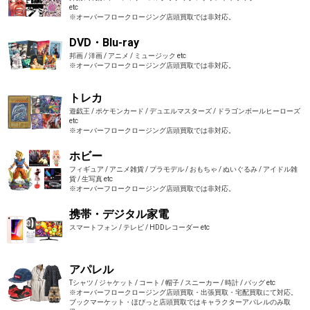
etc
※オーバーフロークロージング店頭買取では非対応。
DVD・Blu-ray
邦画 / 洋画 / アニメ / ミュージック etc
※オーバーフロークロージング店頭買取では非対応。
トレカ
遊戯王 / ポケモンカード / デュエルマスターズ / ドラゴンボールヒーローズ
etc
※オーバーフロークロージング店頭買取では非対応。
ホビー
フィギュア / アニメ雑貨 / プラモデル / おもちゃ / ぬいぐるみ / アイドル雑
貨 / 生写真 etc
※オーバーフロークロージング店頭買取では非対応。
携帯・デジタル家電
スマートフォン / テレビ / HDDレコーダー etc
アパレル
Tシャツ / ジャケット / コート / 帽子 / スニーカー / 時計 / バッグ etc
※オーバーフロークロージング店頭買取・出張買取・宅配買取にて対応。
ブックマーケット・ほびっと店頭買取ではキャラクターアパレルのみ取