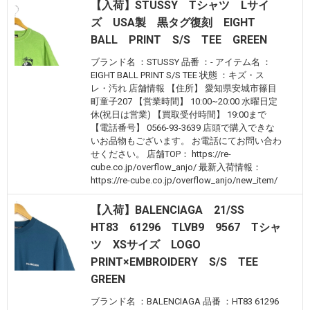
【入荷】STUSSY Tシャツ Lサイ
ズ USA製 黒タグ復刻 EIGHT
BALL PRINT S/S TEE GREEN
ブランド名 ：STUSSY 品番 ：- アイテム名 ：
EIGHT BALL PRINT S/S TEE 状態 ：キズ・ス
レ・汚れ 店舗情報 【住所】 愛知県安城市篠目
町童子207 【営業時間】 10:00~20:00 水曜日定
休(祝日は営業) 【買取受付時間】 19:00まで
【電話番号】 0566-93-3639 店頭で購入できな
いお品物もございます。 お電話にてお問い合わ
せください。 店舗TOP： https://re-
cube.co.jp/overflow_anjo/ 最新入荷情報：
https://re-cube.co.jp/overflow_anjo/new_item/
【入荷】BALENCIAGA 21/SS
HT83 61296 TLVB9 9567 Tシャ
ツ XSサイズ LOGO
PRINT×EMBROIDERY S/S TEE
GREEN
ブランド名 ：BALENCIAGA 品番 ：HT83 61296