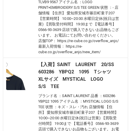
TLVB9 9567 アイテム名 ：LOGO
PRINT×EMBROIDERY S/S TEE GREEN 状態 ：- 店
舗情報 【住所】 愛知県安城市篠目町童子207
【営業時間】 10:00~20:00 水曜日定休(祝日は営
業) 【買取受付時間】 19:00まで 【電話番号】
0566-93-3639 店頭で購入できないお品物もござ
います。 お電話にてお問い合わせください。
店舗TOP： https://re-cube.co.jp/overflow_anjo/
最新入荷情報： https://re-
cube.co.jp/overflow_anjo/new_item/
【入荷】SAINT LAURENT 20/SS
603286 YBPQ2 1095 Tシャツ
XLサイズ MYSTICAL LOGO
S/S TEE
ブランド名 ：SAINT LAURENT 品番 ：603286
YBPQ2 1095 アイテム名 ：MYSTICAL LOGO S/S
TEE 状態 ：キズ・スレ・汚れ 店舗情報 【住
所】 愛知県安城市篠目町童子207 【営業時間】
10:00~20:00 水曜日定休(祝日は営業) 【買取受
付時間】 19:00まで 【電話番号】 0566-93-3639
店頭で購入できないお品物もございます。 お電