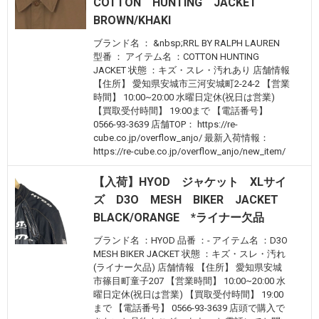
COTTON HUNTING JACKET
BROWN/KHAKI
ブランド名 ： &nbsp;RRL BY RALPH LAUREN
型番 ： アイテム名 ：COTTON HUNTING
JACKET 状態 ：キズ・スレ・汚れあり 店舗情報
【住所】 愛知県安城市三河安城町2-24-2 【営業
時間】 10:00~20:00 水曜日定休(祝日は営業)
【買取受付時間】 19:00まで 【電話番号】
0566-93-3639 店舗TOP： https://re-
cube.co.jp/overflow_anjo/ 最新入荷情報：
https://re-cube.co.jp/overflow_anjo/new_item/
【入荷】HYOD ジャケット XLサイ
ズ D3O MESH BIKER JACKET
BLACK/ORANGE *ライナー欠品
ブランド名 ：HYOD 品番 ：- アイテム名 ：D3O
MESH BIKER JACKET 状態 ：キズ・スレ・汚れ
(ライナー欠品) 店舗情報 【住所】 愛知県安城
市篠目町童子207 【営業時間】 10:00~20:00 水
曜日定休(祝日は営業) 【買取受付時間】 19:00
まで 【電話番号】 0566-93-3639 店頭で購入で