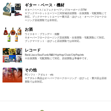
ギター・ベース・機材
ギター / ベース / エフェクター/アンプ/キーボード/DTM
※ブックマーケットエーツー三河安城店頭買取・出張買取・宅配買取にて
対応。ブックマーケットエーツー豊川店・ほびっと・オーバーフロークロ
ージング店頭買取では非対応。
お酒
ウイスキー・ブランデー・焼酎
※オーバーフロークロージング店頭買取・出張買取・宅配買取にて対応。
ブックマーケット・ほびっと店頭買取では非対応。
レコード
Rock/Jazz/SoulFunk/R&B/HipHop/Club/CityPop/etc
※出張買取・宅配買取にて対応。店頭買取は準備中です。
その他
PCソフト・アダルト・etc
※アダルト商品はオーバーフロークロージング・ほびっと・豊川店は店頭
買取では非対応。