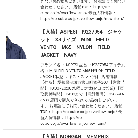
きないお品物もございます。 お電話にてお問い
合わせください。 店舗TOP： https://re-
cube.co.jp/overflow_anjo/ 最新入荷情報：
https://re-cube.co.jp/overflow_anjo/new_item/
【入荷】ASPESI I9237954 ジャケ
ット XSサイズ MINI FIELD
VENTO M65 NYLON FIELD
JACKET NAVY
ブランド名 ：ASPESI 品番 ：I9237954 アイテム
名 ：MINI FIELD VENTO M65 NYLON FIELD
JACKET 状態 ：キズ・スレ・汚れ 店舗情報
【住所】 愛知県安城市篠目町童子207 【営業時
間】 10:00~20:00 水曜日定休(祝日は営業) 【買
取受付時間】 19:00まで 【電話番号】 0566-93-
3639 店頭で購入できないお品物もございま
す。 お電話にてお問い合わせください。 店舗
TOP： https://re-cube.co.jp/overflow_anjo/ 最
新入荷情報： https://re-
cube.co.jp/overflow_anjo/new_item/
【入荷】MORGAN MEMPHIS