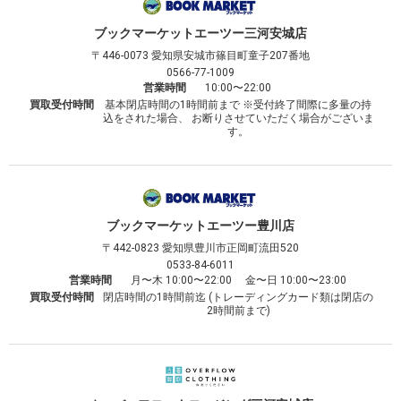
ブックマーケット
エーツー三河安城店
〒446-0073
愛知県安城市篠目町童子207番地
0566-77-1009
営業時間
10:00〜22:00
買取受付時間
基本閉店時間の1時間前まで ※受付終了間際に多量の持
込をされた場合、 お断りさせていただく場合がございま
す。
ブックマーケット
エーツー豊川店
〒442-0823
愛知県豊川市正岡町流田520
0533-84-6011
営業時間
月〜木 10:00〜22:00 金〜日 10:00〜23:00
買取受付時間
閉店時間の1時間前迄 (トレーディングカード類は閉店の
2時間前まで)