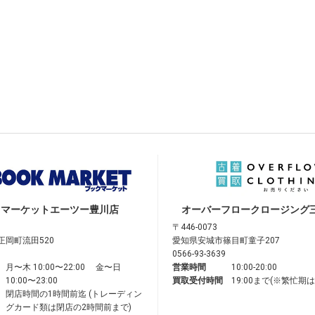
クマーケット
エーツー豊川店
オーバーフロークロージング
〒446-0073
正岡町流田520
愛知県安城市篠目町童子207
0566-93-3639
月〜木 10:00〜22:00 金〜日
営業時間
10:00-20:00
10:00〜23:00
買取受付時間
19:00まで(※繁忙期
閉店時間の1時間前迄 (トレーディン
グカード類は閉店の2時間前まで)