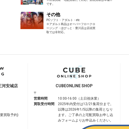
です。
その他
PCソフト・アダルト・etc
※アダルト商品はオーバーフロークロ
ージング・ほびっと・豊川店は店頭買
取では非対応。
三河安城店
CUBE
ONLINE SHOP
〒
営業時間
10:00-16:00（土日祝休業）
買取受付時間
2025年内受付は12/21集荷分まで。
以降は2026年1/5以降の集荷となり
は要買取予約)
ます。ご了承の上宅配買取お申し込
みフォームよりお申込みください。