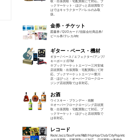
取・出張買取・宅配買取にて対応。ブ
ックマーケット・ほびっと店頭買取で
はではキャラクターアパレルのみ取
扱。
金券・チケット
図書券 / QUOカード/信販会社商品券/
ビール券/テレカ/etc
ギター・ベース・機材
ギター / ベース / エフェクター/アンプ/
キーボード/DTM
※ブックマーケットエーツー三河安城
店頭買取・出張買取・宅配買取にて対
応。ブックマーケットエーツー豊川
店・ほびっと・オーバーフロークロー
ジング店頭買取では非対応。
お酒
ウイスキー・ブランデー・焼酎
※オーバーフロークロージング店頭買
取・出張買取・宅配買取にて対応。ブ
ックマーケット・ほびっと店頭買取で
は非対応。
レコード
Rock/Jazz/SoulFunk/R&B/HipHop/Club/CityPop/etc
※出張買取・宅配買取にて対応。店頭買取は準備中