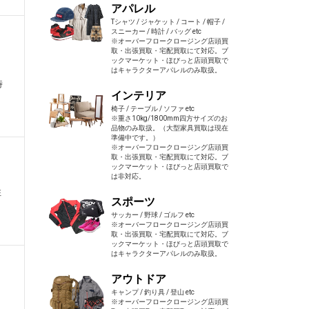
アパレル
Tシャツ / ジャケット / コート / 帽子 /
スニーカー / 時計 / バッグ etc
※オーバーフロークロージング店頭買
取・出張買取・宅配買取にて対応。ブ
ックマーケット・ほびっと店頭買取で
はキャラクターアパレルのみ取扱。
時
インテリア
椅子 / テーブル / ソファ etc
※重さ10kg/1800mm四方サイズのお
品物のみ取扱。（大型家具買取は現在
準備中です。）
※オーバーフロークロージング店頭買
取・出張買取・宅配買取にて対応。ブ
ックマーケット・ほびっと店頭買取で
は非対応。
住
スポーツ
サッカー / 野球 / ゴルフ etc
※オーバーフロークロージング店頭買
取・出張買取・宅配買取にて対応。ブ
ックマーケット・ほびっと店頭買取で
はキャラクターアパレルのみ取扱。
アウトドア
キャンプ / 釣り具 / 登山 etc
※オーバーフロークロージング店頭買