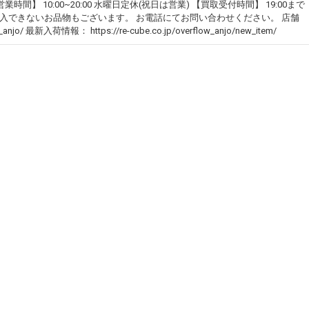
時間】 10:00~20:00 水曜日定休(祝日は営業) 【買取受付時間】 19:00まで
 店頭で購入できないお品物もございます。 お電話にてお問い合わせください。 店舗
ow_anjo/ 最新入荷情報： https://re-cube.co.jp/overflow_anjo/new_item/