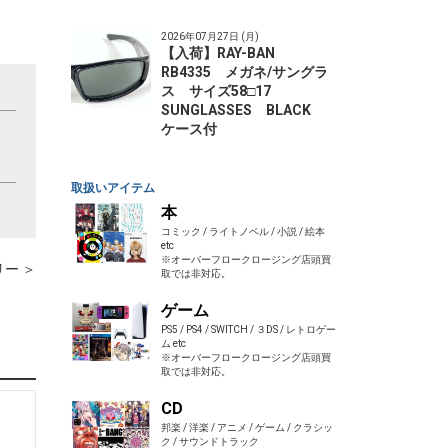
2026年07月27日 (月)
【入荷】RAY-BAN
RB4335 メガネ/サングラ
ス サイズ58□17
SUNGLASSES BLACK
ケース付
取扱いアイテム
本
コミック / ライトノベル / 小説 / 絵本
etc
※オーバーフロークロージング店頭買
ー ＞
取では非対応。
ゲーム
PS5 / PS4 / SWITCH / ３DS / レトロゲー
ム etc
※オーバーフロークロージング店頭買
取では非対応。
CD
邦楽 / 洋楽 / アニメ / ゲーム / クラシッ
ク / サウンドトラック