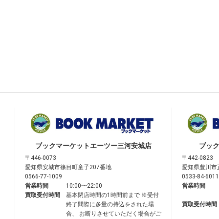
ブックマーケット
エーツー三河安城店
ブッ
〒446-0073
〒442-0823
愛知県安城市篠目町童子207番地
愛知県豊川市
0566-77-1009
0533-84-6011
営業時間
10:00〜22:00
営業時間
買取受付時間
基本閉店時間の1時間前まで ※受付
終了間際に多量の持込をされた場
買取受付時間
合、 お断りさせていただく場合がご