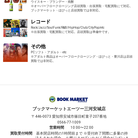
ウイスキー・ブランデー・焼酎
※オーバーフロークロージング店頭買取・出張買取・宅配買取にて対応。
ブックマーケット・ほびっと店頭買取では非対応。
レコード
Rock/Jazz/SoulFunk/R&B/HipHop/Club/CityPop/etc
※出張買取・宅配買取にて対応。店頭買取は準備中です。
その他
PCソフト・アダルト・etc
※アダルト商品はオーバーフロークロージング・ほびっと・豊川店は店頭
買取では非対応。
ブックマーケット
エーツー三河安城店
〒446-0073
愛知県安城市篠目町童子207番地
0566-77-1009
営業時間
10:00〜22:00
買取受付時間
基本閉店時間の1時間前まで ※受付終了間際に多量の持