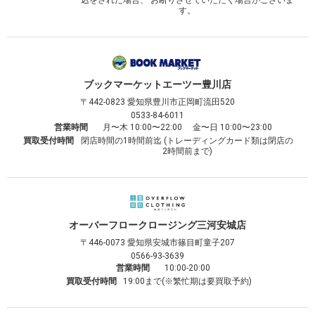
込をされた場合、 お断りさせていただく場合がございま
す。
ブックマーケット
エーツー豊川店
〒442-0823
愛知県豊川市正岡町流田520
0533-84-6011
営業時間
月〜木 10:00〜22:00 金〜日 10:00〜23:00
買取受付時間
閉店時間の1時間前迄 (トレーディングカード類は閉店の
2時間前まで)
オーバーフロークロージング
三河安城店
〒446-0073
愛知県安城市篠目町童子207
0566-93-3639
営業時間
10:00-20:00
買取受付時間
19:00まで(※繁忙期は要買取予約)