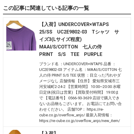
この記事に関連している記事の一覧
【入荷】UNDERCOVER×WTAPS
25/SS UC2E9802-03 Tシャツ サ
イズ3(Lサイズ程度)
MAAI/S/COTTON 七人の侍
PRINT S/S TEE PURPLE
ブランド名 ：UNDERCOVER×WTAPS 品番 ：
UC2E9802-03 アイテム名 ：MAAI/S/COTTON 七
人の侍 PRINT S/S TEE 状態 ：目立った汚れやダ
メージなし 店舗情報 【住所】 愛知県安城市三
河安城町2-24-2 【営業時間】 10:00~20:00 水曜
日定休(祝日は営業) 【買取受付時間】 19:00ま
で 【電話番号】 0566-93-3639 店頭で購入でき
ないお品物もございます。 お電話にてお問い合
わせください。 店舗TOP： https://re-
cube.co.jp/overflow_anjo/ 最新入荷情報：
https://re-cube.co.jp/overflow_anjo/new_item/
【入荷】