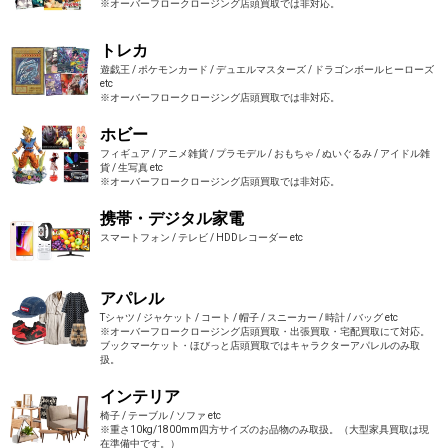
※オーバーフロークロージング店頭買取では非対応。
トレカ
遊戯王 / ポケモンカード / デュエルマスターズ / ドラゴンボールヒーローズ
etc
※オーバーフロークロージング店頭買取では非対応。
ホビー
フィギュア / アニメ雑貨 / プラモデル / おもちゃ / ぬいぐるみ / アイドル雑
貨 / 生写真 etc
※オーバーフロークロージング店頭買取では非対応。
携帯・デジタル家電
スマートフォン / テレビ / HDDレコーダー etc
アパレル
Tシャツ / ジャケット / コート / 帽子 / スニーカー / 時計 / バッグ etc
※オーバーフロークロージング店頭買取・出張買取・宅配買取にて対応。
ブックマーケット・ほびっと店頭買取ではキャラクターアパレルのみ取
扱。
インテリア
椅子 / テーブル / ソファ etc
※重さ10kg/1800mm四方サイズのお品物のみ取扱。（大型家具買取は現
在準備中です。）