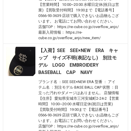
【営業時間】 10:00~20:00 水曜日定休(祝日は営
業) 【買取受付時間】 19:00まで 【電話番号】
0566-93-3639 店頭で購入できないお品物もござ
います。 お電話にてお問い合わせください。
店舗TOP： https://re-cube.co.jp/overflow_anjo/
最新入荷情報： https://re-
cube.co.jp/overflow_anjo/new_item/
【入荷】SEE SEE×NEW ERA キャ
ップ サイズ不明(表記なし) 別注モ
デル LOGO EMBROIDERY
BASEBALL CAP NAVY
ブランド名 ：SEE SEE×NEW ERA 型番 ： アイ
テム名 ：別注モデル BASE BALL CAP 状態 ：目
立った汚れやダメージはありません。 店舗情報
【住所】 愛知県安城市三河安城町2-24-2 【営業
時間】 10:00~20:00 水曜日定休(祝日は営業)
【買取受付時間】 19:00まで 【電話番号】
0566-93-3639 店頭で購入できないお品物もござ
います。 お電話にてお問い合わせください。
店舗TOP： https://re-cube.co.jp/overflow_anjo/