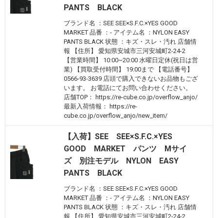
PANTS BLACK
ブランド名 ：SEE SEE×S.F.C.×YES GOOD
MARKET 品番 ：- アイテム名 ：NYLON EASY
PANTS BLACK 状態 ：キズ・スレ・汚れ 店舗情
報 【住所】 愛知県安城市三河安城町2-24-2
【営業時間】 10:00~20:00 水曜日定休(祝日は営
業) 【買取受付時間】 19:00まで 【電話番号】
0566-93-3639 店頭で購入できないお品物もござ
います。 お電話にてお問い合わせください。
店舗TOP： https://re-cube.co.jp/overflow_anjo/
最新入荷情報： https://re-
cube.co.jp/overflow_anjo/new_item/
【入荷】SEE SEE×S.F.C.×YES
GOOD MARKET パンツ Mサイ
ズ 別注モデル NYLON EASY
PANTS BLACK
ブランド名 ：SEE SEE×S.F.C.×YES GOOD
MARKET 品番 ：- アイテム名 ：NYLON EASY
PANTS BLACK 状態 ：キズ・スレ・汚れ 店舗情
報 【住所】 愛知県安城市三河安城町2-24-2