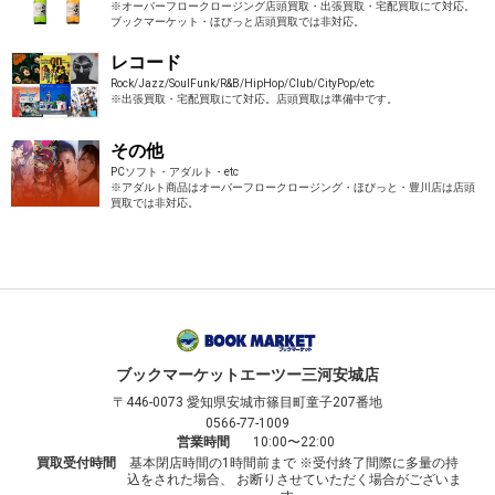
※オーバーフロークロージング店頭買取・出張買取・宅配買取にて対応。
ブックマーケット・ほびっと店頭買取では非対応。
レコード
Rock/Jazz/SoulFunk/R&B/HipHop/Club/CityPop/etc
※出張買取・宅配買取にて対応。店頭買取は準備中です。
その他
PCソフト・アダルト・etc
※アダルト商品はオーバーフロークロージング・ほびっと・豊川店は店頭
買取では非対応。
ブックマーケット
エーツー三河安城店
〒446-0073
愛知県安城市篠目町童子207番地
0566-77-1009
営業時間
10:00〜22:00
買取受付時間
基本閉店時間の1時間前まで ※受付終了間際に多量の持
込をされた場合、 お断りさせていただく場合がございま