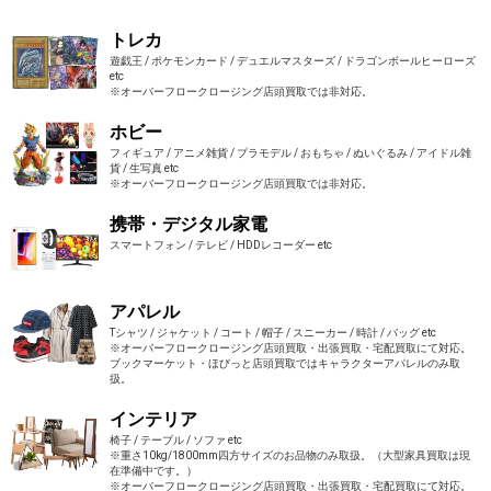
トレカ
遊戯王 / ポケモンカード / デュエルマスターズ / ドラゴンボールヒーローズ
etc
※オーバーフロークロージング店頭買取では非対応。
ホビー
フィギュア / アニメ雑貨 / プラモデル / おもちゃ / ぬいぐるみ / アイドル雑
貨 / 生写真 etc
※オーバーフロークロージング店頭買取では非対応。
携帯・デジタル家電
スマートフォン / テレビ / HDDレコーダー etc
アパレル
Tシャツ / ジャケット / コート / 帽子 / スニーカー / 時計 / バッグ etc
※オーバーフロークロージング店頭買取・出張買取・宅配買取にて対応。
ブックマーケット・ほびっと店頭買取ではキャラクターアパレルのみ取
扱。
インテリア
椅子 / テーブル / ソファ etc
※重さ10kg/1800mm四方サイズのお品物のみ取扱。（大型家具買取は現
在準備中です。）
※オーバーフロークロージング店頭買取・出張買取・宅配買取にて対応。