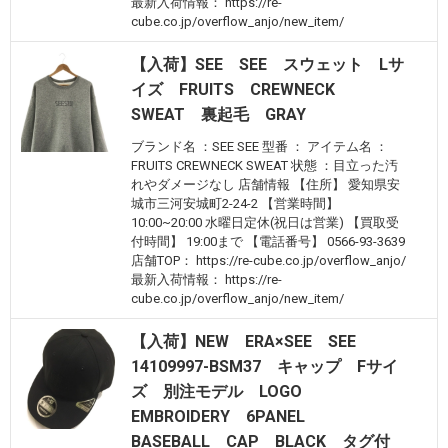
最新入荷情報： https://re-
cube.co.jp/overflow_anjo/new_item/
【入荷】SEE SEE スウェット Lサ
イズ FRUITS CREWNECK
SWEAT 裏起毛 GRAY
ブランド名 ：SEE SEE 型番 ： アイテム名 ：
FRUITS CREWNECK SWEAT 状態 ：目立った汚
れやダメージなし 店舗情報 【住所】 愛知県安
城市三河安城町2-24-2 【営業時間】
10:00~20:00 水曜日定休(祝日は営業) 【買取受
付時間】 19:00まで 【電話番号】 0566-93-3639
店舗TOP： https://re-cube.co.jp/overflow_anjo/
最新入荷情報： https://re-
cube.co.jp/overflow_anjo/new_item/
【入荷】NEW ERA×SEE SEE
14109997-BSM37 キャップ Fサイ
ズ 別注モデル LOGO
EMBROIDERY 6PANEL
BASEBALL CAP BLACK タグ付