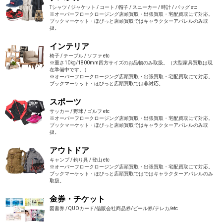
Tシャツ / ジャケット / コート / 帽子 / スニーカー / 時計 / バッグ etc
※オーバーフロークロージング店頭買取・出張買取・宅配買取にて対応。
ブックマーケット・ほびっと店頭買取ではキャラクターアパレルのみ取
扱。
インテリア
椅子 / テーブル / ソファ etc
※重さ10kg/1800mm四方サイズのお品物のみ取扱。（大型家具買取は現
在準備中です。）
※オーバーフロークロージング店頭買取・出張買取・宅配買取にて対応。
ブックマーケット・ほびっと店頭買取では非対応。
スポーツ
サッカー / 野球 / ゴルフ etc
※オーバーフロークロージング店頭買取・出張買取・宅配買取にて対応。
ブックマーケット・ほびっと店頭買取ではキャラクターアパレルのみ取
扱。
アウトドア
キャンプ / 釣り具 / 登山 etc
※オーバーフロークロージング店頭買取・出張買取・宅配買取にて対応。
ブックマーケット・ほびっと店頭買取ではではキャラクターアパレルのみ
取扱。
金券・チケット
図書券 / QUOカード/信販会社商品券/ビール券/テレカ/etc