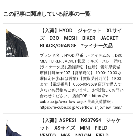
この記事に関連している記事の一覧
【入荷】HYOD ジャケット XLサイ
ズ D3O MESH BIKER JACKET
BLACK/ORANGE *ライナー欠品
ブランド名 ：HYOD 品番 ：- アイテム名 ：D3O
MESH BIKER JACKET 状態 ：キズ・スレ・汚れ
(ライナー欠品) 店舗情報 【住所】 愛知県安城
市篠目町童子207 【営業時間】 10:00~20:00 水
曜日定休(祝日は営業) 【買取受付時間】 19:00
まで 【電話番号】 0566-93-3639 店頭で購入で
きないお品物もございます。 お電話にてお問い
合わせください。 店舗TOP： https://re-
cube.co.jp/overflow_anjo/ 最新入荷情報：
https://re-cube.co.jp/overflow_anjo/new_item/
【入荷】ASPESI I9237954 ジャケ
ット XSサイズ MINI FIELD
VENTO M65 NYLON FIELD