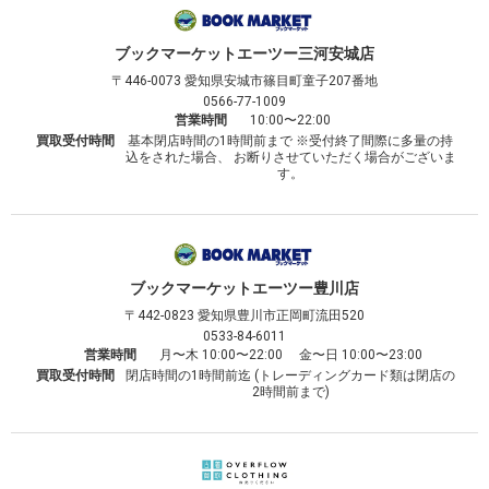
ブックマーケット
エーツー三河安城店
〒446-0073
愛知県安城市篠目町童子207番地
0566-77-1009
営業時間
10:00〜22:00
買取受付時間
基本閉店時間の1時間前まで ※受付終了間際に多量の持
込をされた場合、 お断りさせていただく場合がございま
す。
ブックマーケット
エーツー豊川店
〒442-0823
愛知県豊川市正岡町流田520
0533-84-6011
営業時間
月〜木 10:00〜22:00 金〜日 10:00〜23:00
買取受付時間
閉店時間の1時間前迄 (トレーディングカード類は閉店の
2時間前まで)