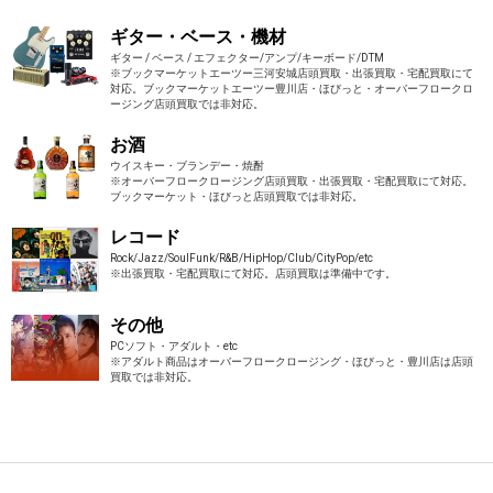
ギター・ベース・機材
ギター / ベース / エフェクター/アンプ/キーボード/DTM
※ブックマーケットエーツー三河安城店頭買取・出張買取・宅配買取にて
対応。ブックマーケットエーツー豊川店・ほびっと・オーバーフロークロ
ージング店頭買取では非対応。
お酒
ウイスキー・ブランデー・焼酎
※オーバーフロークロージング店頭買取・出張買取・宅配買取にて対応。
ブックマーケット・ほびっと店頭買取では非対応。
レコード
Rock/Jazz/SoulFunk/R&B/HipHop/Club/CityPop/etc
※出張買取・宅配買取にて対応。店頭買取は準備中です。
その他
PCソフト・アダルト・etc
※アダルト商品はオーバーフロークロージング・ほびっと・豊川店は店頭
買取では非対応。