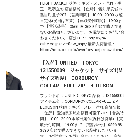
FLIGHT JACKET 状態 ：キズ・スレ・汚れ・毛
玉・毛羽立ち 店舗情報 【住所】 愛知県安城市
篠目町童子207 【営業時間】 10:00~20:00 水曜
日定休(祝日は営業) 【買取受付時間】 19:00ま
で 【電話番号】 0566-93-3639 店頭で購入でき
ないお品物もございます。 お電話にてお問い合
わせください。 店舗TOP： https://re-
cube.co.jp/overflow_anjo/ 最新入荷情報：
https://re-cube.co.jp/overflow_anjo/new_item/
【入荷】UNITED TOKYO
131550009 ジャケット サイズ1(M
サイズ程度) CORDUROY
COLLAR FULL-ZIP BLOUSON
ブランド名 ：UNITED TOKYO 品番 ：131550009
アイテム名 ：CORDUROY COLLAR FULL-ZIP
BLOUSON 状態 ：キズ・スレ・汚れ 店舗情報
【住所】 愛知県安城市篠目町童子207 【営業時
間】 10:00~20:00 水曜日定休(祝日は営業) 【買
取受付時間】 19:00まで 【電話番号】 0566-93-
3639 店頭で購入できないお品物もございま
す。 お電話にてお問い合わせください。 店舗