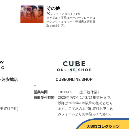
その他
PCソフト・アダルト・etc
※アダルト商品はオーバーフロークロ
ージング・ほびっと・豊川店は店頭買
取では非対応。
三河安城店
CUBE
ONLINE SHOP
〒
営業時間
10:00-16:00（土日祝休業）
買取受付時間
2025年内受付は12/21集荷分まで。
以降は2026年1/5以降の集荷となり
は要買取予約)
ます。ご了承の上宅配買取お申し込
みフォームよりお申込みください。