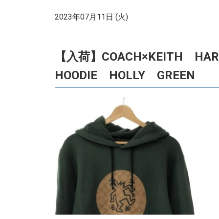
2023年07月11日 (火)
【入荷】COACH×KEITH H
HOODIE HOLLY GREEN