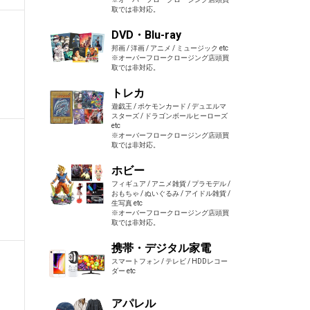
取では非対応。
DVD・Blu-ray
邦画 / 洋画 / アニメ / ミュージック etc
※オーバーフロークロージング店頭買
取では非対応。
トレカ
遊戯王 / ポケモンカード / デュエルマ
スターズ / ドラゴンボールヒーローズ
etc
※オーバーフロークロージング店頭買
取では非対応。
ホビー
フィギュア / アニメ雑貨 / プラモデル /
おもちゃ / ぬいぐるみ / アイドル雑貨 /
生写真 etc
※オーバーフロークロージング店頭買
取では非対応。
携帯・デジタル家電
スマートフォン / テレビ / HDDレコー
ダー etc
アパレル