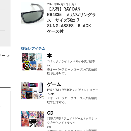
2026年07月27日 (月)
【入荷】RAY-BAN
RB4335 メガネ/サングラ
ス サイズ58□17
SUNGLASSES BLACK
ケース付
取扱いアイテム
本
ー ＞
コミック / ライトノベル / 小説 / 絵本
etc
※オーバーフロークロージング店頭買
取では非対応。
ゲーム
PS5 / PS4 / SWITCH / ３DS / レトロゲー
ム etc
※オーバーフロークロージング店頭買
取では非対応。
舗
CD
】
邦楽 / 洋楽 / アニメ / ゲーム / クラシッ
ク / サウンドトラック
etc
※オーバーフロークロージング店頭買