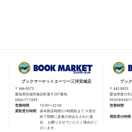
ブックマーケット
エーツー三河安城店
ブッ
〒446-0073
〒442-0823
愛知県安城市篠目町童子207番地
愛知県豊川市
0566-77-1009
0533-84-6011
営業時間
10:00〜22:00
営業時間
買取受付時間
基本閉店時間の1時間前まで ※受付
終了間際に多量の持込をされた場
買取受付時間
合、 お断りさせていただく場合がご
ざいます。