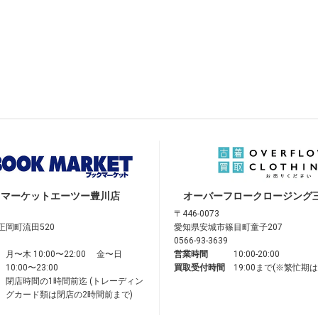
クマーケット
エーツー豊川店
オーバーフロークロージング
〒446-0073
正岡町流田520
愛知県安城市篠目町童子207
0566-93-3639
月〜木 10:00〜22:00 金〜日
営業時間
10:00-20:00
10:00〜23:00
買取受付時間
19:00まで(※繁忙期
閉店時間の1時間前迄 (トレーディン
グカード類は閉店の2時間前まで)