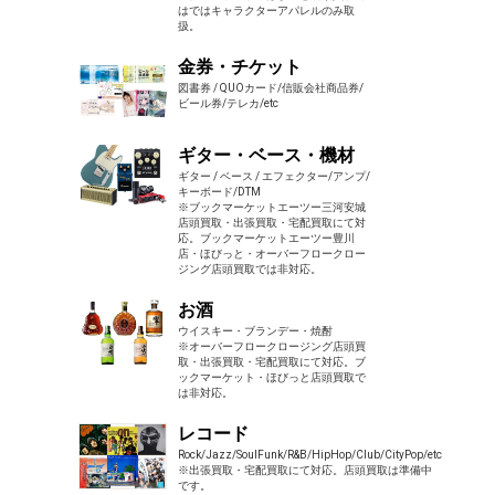
はではキャラクターアパレルのみ取
扱。
金券・チケット
図書券 / QUOカード/信販会社商品券/
ビール券/テレカ/etc
ギター・ベース・機材
ギター / ベース / エフェクター/アンプ/
キーボード/DTM
※ブックマーケットエーツー三河安城
店頭買取・出張買取・宅配買取にて対
応。ブックマーケットエーツー豊川
店・ほびっと・オーバーフロークロー
ジング店頭買取では非対応。
お酒
ウイスキー・ブランデー・焼酎
※オーバーフロークロージング店頭買
取・出張買取・宅配買取にて対応。ブ
ックマーケット・ほびっと店頭買取で
は非対応。
レコード
Rock/Jazz/SoulFunk/R&B/HipHop/Club/CityPop/etc
※出張買取・宅配買取にて対応。店頭買取は準備中
です。