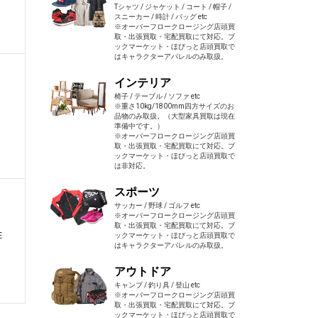
Tシャツ / ジャケット / コート / 帽子 /
スニーカー / 時計 / バッグ etc
※オーバーフロークロージング店頭買
取・出張買取・宅配買取にて対応。ブ
ックマーケット・ほびっと店頭買取で
はキャラクターアパレルのみ取扱。
S
インテリア
椅子 / テーブル / ソファ etc
※重さ10kg/1800mm四方サイズのお
品物のみ取扱。（大型家具買取は現在
準備中です。）
※オーバーフロークロージング店頭買
取・出張買取・宅配買取にて対応。ブ
ックマーケット・ほびっと店頭買取で
は非対応。
スポーツ
サッカー / 野球 / ゴルフ etc
※オーバーフロークロージング店頭買
取・出張買取・宅配買取にて対応。ブ
E
ックマーケット・ほびっと店頭買取で
はキャラクターアパレルのみ取扱。
アウトドア
キャンプ / 釣り具 / 登山 etc
※オーバーフロークロージング店頭買
取・出張買取・宅配買取にて対応。ブ
ックマーケット・ほびっと店頭買取で