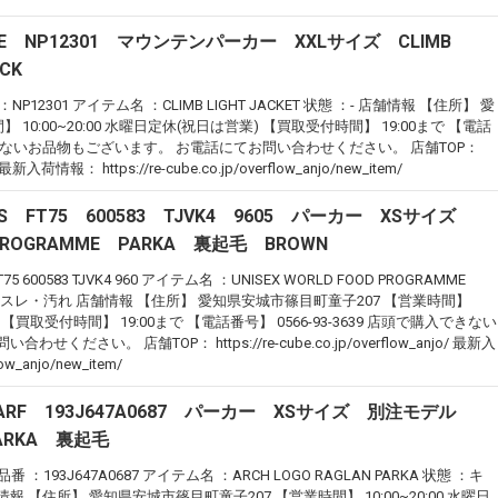
CE NP12301 マウンテンパーカー XXLサイズ CLIMB
CK
：NP12301 アイテム名 ：CLIMB LIGHT JACKET 状態 ：- 店舗情報 【住所】 愛
10:00~20:00 水曜日定休(祝日は営業) 【買取受付時間】 19:00まで 【電話
で購入できないお品物もございます。 お電話にてお問い合わせください。 店舗TOP：
jo/ 最新入荷情報： https://re-cube.co.jp/overflow_anjo/new_item/
SS FT75 600583 TJVK4 9605 パーカー XSサイズ
PROGRAMME PARKA 裏起毛 BROWN
 600583 TJVK4 960 アイテム名 ：UNISEX WORLD FOOD PROGRAMME
キズ・スレ・汚れ 店舗情報 【住所】 愛知県安城市篠目町童子207 【営業時間】
) 【買取受付時間】 19:00まで 【電話番号】 0566-93-3639 店頭で購入できない
さい。 店舗TOP： https://re-cube.co.jp/overflow_anjo/ 最新入
ow_anjo/new_item/
HARF 193J647A0687 パーカー XSサイズ 別注モデル
PARKA 裏起毛
品番 ：193J647A0687 アイテム名 ：ARCH LOGO RAGLAN PARKA 状態 ：キ
【住所】 愛知県安城市篠目町童子207 【営業時間】 10:00~20:00 水曜日