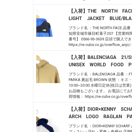
【入荷】THE NORTH FA
LIGHT JACKET BLUE/BLA
ブランド名 ：THE NORTH FACE 品番 
知県安城市篠目町童子207 【営業時間】 
番号】 0566-93-3639 店頭
https://re-cube.co.jp/overflow_an
【入荷】BALENCIAGA 21/
UNISEX WORLD FOOD 
ブランド名 ：BALENCIAGA 品番 ：FT75
PARKA 裏起毛 BROWN 状態 ：
10:00~20:00 水曜日定休(祝日は営業
お品物もございます。 お電話にてお問い合わせくだ
荷情報： https://re-cube.co.jp/overfl
【入荷】DIOR×KENNY SC
ARCH LOGO RAGLAN 
ブランド名 ：DIOR×KENNY SCHARF 
ズ・スレ・汚れ・変色・色褪せ 店舗情報 