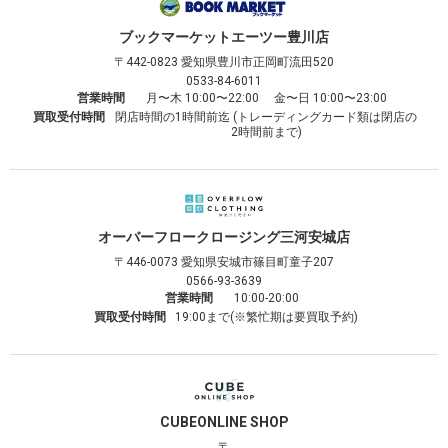
ブックマーケット
エーツー豊川店
〒442-0823
愛知県豊川市正岡町流田520
0533-84-6011
営業時間
月〜木 10:00〜22:00 金〜日 10:00〜23:00
買取受付時間
閉店時間の1時間前迄 (トレーディングカード類は閉店の
2時間前まで)
オーバーフロークロージング
三河安城店
〒446-0073
愛知県安城市篠目町童子207
0566-93-3639
営業時間
10:00-20:00
買取受付時間
19:00まで(※繁忙期は要買取予約)
CUBE
ONLINE SHOP
〒