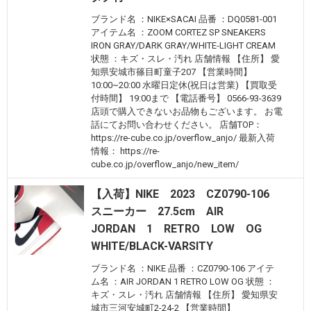
ブランド名 ：NIKE×SACAI 品番 ：DQ0581-001
アイテム名 ：ZOOM CORTEZ SP SNEAKERS
IRON GRAY/DARK GRAY/WHITE-LIGHT CREAM
状態 ：キズ・スレ・汚れ 店舗情報 【住所】 愛
知県安城市篠目町童子207 【営業時間】
10:00~20:00 水曜日定休(祝日は営業) 【買取受
付時間】 19:00まで 【電話番号】 0566-93-3639
店頭で購入できないお品物もございます。 お電
話にてお問い合わせください。 店舗TOP：
https://re-cube.co.jp/overflow_anjo/ 最新入荷
情報： https://re-
cube.co.jp/overflow_anjo/new_item/
【入荷】NIKE 2023 CZ0790-106
スニーカー 27.5cm AIR
JORDAN 1 RETRO LOW OG
WHITE/BLACK-VARSITY
ブランド名 ：NIKE 品番 ：CZ0790-106 アイテ
ム名 ：AIR JORDAN 1 RETRO LOW OG 状態 ：
キズ・スレ・汚れ 店舗情報 【住所】 愛知県安
城市三河安城町2-24-2 【営業時間】