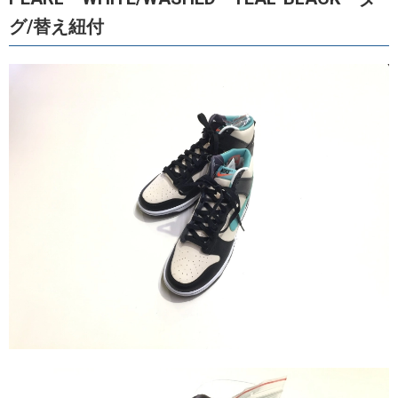
グ/替え紐付