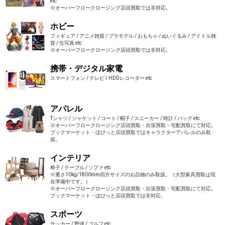
etc
※オーバーフロークロージング店頭買取では非対応。
ホビー
フィギュア / アニメ雑貨 / プラモデル / おもちゃ / ぬいぐるみ / アイドル雑
貨 / 生写真 etc
※オーバーフロークロージング店頭買取では非対応。
携帯・デジタル家電
スマートフォン / テレビ / HDDレコーダー etc
アパレル
Tシャツ / ジャケット / コート / 帽子 / スニーカー / 時計 / バッグ etc
※オーバーフロークロージング店頭買取・出張買取・宅配買取にて対応。
ブックマーケット・ほびっと店頭買取ではキャラクターアパレルのみ取
扱。
インテリア
椅子 / テーブル / ソファ etc
※重さ10kg/1800mm四方サイズのお品物のみ取扱。（大型家具買取は現
在準備中です。）
※オーバーフロークロージング店頭買取・出張買取・宅配買取にて対応。
ブックマーケット・ほびっと店頭買取では非対応。
スポーツ
サッカー / 野球 / ゴルフ etc