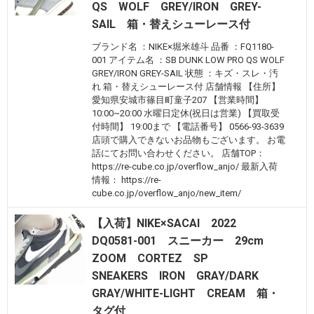
QS WOLF GREY/IRON GREY-
SAIL 箱・替えシューレース付
ブランド名 ：NIKE×堀米雄斗 品番 ：FQ1180-
001 アイテム名 ：SB DUNK LOW PRO QS WOLF
GREY/IRON GREY-SAIL 状態 ：キズ・スレ・汚
れ 箱・替えシューレース付 店舗情報 【住所】
愛知県安城市篠目町童子207 【営業時間】
10:00~20:00 水曜日定休(祝日は営業) 【買取受
付時間】 19:00まで 【電話番号】 0566-93-3639
店頭で購入できないお品物もございます。 お電
話にてお問い合わせください。 店舗TOP：
https://re-cube.co.jp/overflow_anjo/ 最新入荷
情報： https://re-
cube.co.jp/overflow_anjo/new_item/
【入荷】NIKE×SACAI 2022
DQ0581-001 スニーカー 29cm
ZOOM CORTEZ SP
SNEAKERS IRON GRAY/DARK
GRAY/WHITE-LIGHT CREAM 箱・
タグ付