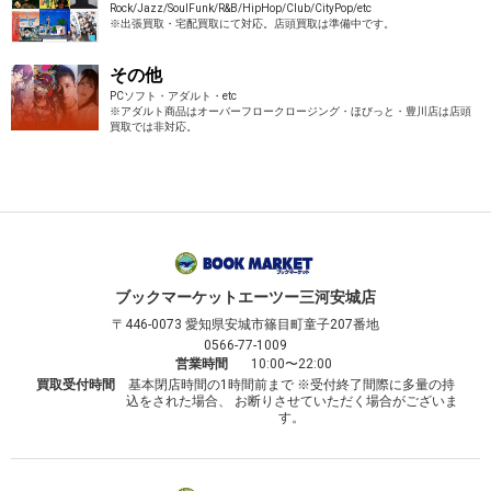
Rock/Jazz/SoulFunk/R&B/HipHop/Club/CityPop/etc
※出張買取・宅配買取にて対応。店頭買取は準備中です。
その他
PCソフト・アダルト・etc
※アダルト商品はオーバーフロークロージング・ほびっと・豊川店は店頭
買取では非対応。
ブックマーケット
エーツー三河安城店
〒446-0073
愛知県安城市篠目町童子207番地
0566-77-1009
営業時間
10:00〜22:00
買取受付時間
基本閉店時間の1時間前まで ※受付終了間際に多量の持
込をされた場合、 お断りさせていただく場合がございま
す。