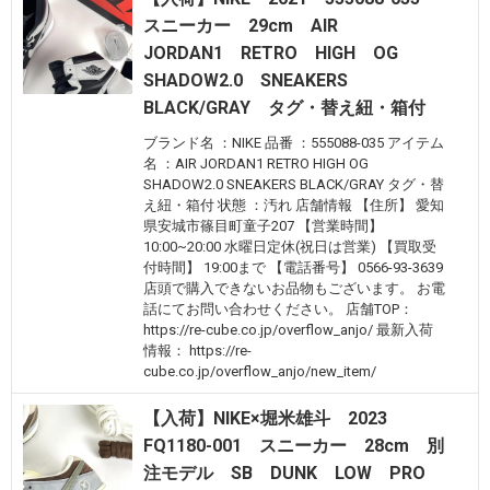
スニーカー 29cm AIR
JORDAN1 RETRO HIGH OG
SHADOW2.0 SNEAKERS
BLACK/GRAY タグ・替え紐・箱付
ブランド名 ：NIKE 品番 ：555088-035 アイテム
名 ：AIR JORDAN1 RETRO HIGH OG
SHADOW2.0 SNEAKERS BLACK/GRAY タグ・替
え紐・箱付 状態 ：汚れ 店舗情報 【住所】 愛知
県安城市篠目町童子207 【営業時間】
10:00~20:00 水曜日定休(祝日は営業) 【買取受
付時間】 19:00まで 【電話番号】 0566-93-3639
店頭で購入できないお品物もございます。 お電
話にてお問い合わせください。 店舗TOP：
https://re-cube.co.jp/overflow_anjo/ 最新入荷
情報： https://re-
cube.co.jp/overflow_anjo/new_item/
【入荷】NIKE×堀米雄斗 2023
FQ1180-001 スニーカー 28cm 別
注モデル SB DUNK LOW PRO