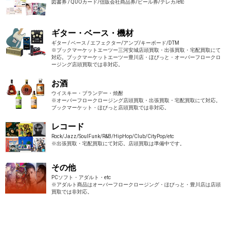
図書券 / QUOカード/信販会社商品券/ビール券/テレカ/etc
ギター・ベース・機材
ギター / ベース / エフェクター/アンプ/キーボード/DTM
※ブックマーケットエーツー三河安城店頭買取・出張買取・宅配買取にて
対応。ブックマーケットエーツー豊川店・ほびっと・オーバーフロークロ
ージング店頭買取では非対応。
お酒
ウイスキー・ブランデー・焼酎
※オーバーフロークロージング店頭買取・出張買取・宅配買取にて対応。
ブックマーケット・ほびっと店頭買取では非対応。
レコード
Rock/Jazz/SoulFunk/R&B/HipHop/Club/CityPop/etc
※出張買取・宅配買取にて対応。店頭買取は準備中です。
その他
PCソフト・アダルト・etc
※アダルト商品はオーバーフロークロージング・ほびっと・豊川店は店頭
買取では非対応。