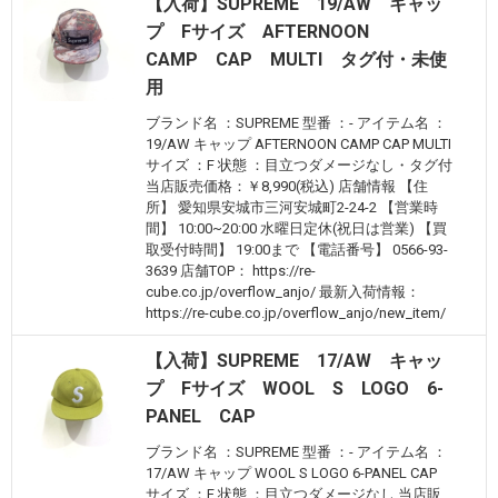
【入荷】SUPREME 19/AW キャッ
プ Fサイズ AFTERNOON
CAMP CAP MULTI タグ付・未使
用
ブランド名 ：SUPREME 型番 ：- アイテム名 ：
19/AW キャップ AFTERNOON CAMP CAP MULTI
サイズ ：F 状態 ：目立つダメージなし・タグ付
当店販売価格：￥8,990(税込) 店舗情報 【住
所】 愛知県安城市三河安城町2-24-2 【営業時
間】 10:00~20:00 水曜日定休(祝日は営業) 【買
取受付時間】 19:00まで 【電話番号】 0566-93-
3639 店舗TOP： https://re-
cube.co.jp/overflow_anjo/ 最新入荷情報：
https://re-cube.co.jp/overflow_anjo/new_item/
【入荷】SUPREME 17/AW キャッ
プ Fサイズ WOOL S LOGO 6-
PANEL CAP
ブランド名 ：SUPREME 型番 ：- アイテム名 ：
17/AW キャップ WOOL S LOGO 6-PANEL CAP
サイズ ：F 状態 ：目立つダメージなし 当店販