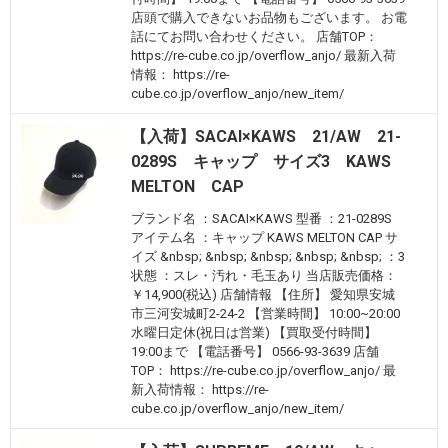
店頭で購入できないお品物もございます。 お電
話にてお問い合わせください。 店舗TOP：
https://re-cube.co.jp/overflow_anjo/ 最新入荷
情報： https://re-
cube.co.jp/overflow_anjo/new_item/
【入荷】SACAI×KAWS 21/AW 21-
0289S キャップ サイズ3 KAWS
MELTON CAP
ブランド名 ：SACAI×KAWS 型番 ：21-0289S
アイテム名 ：キャップ KAWS MELTON CAP サ
イズ &nbsp; &nbsp; &nbsp; &nbsp; &nbsp; ：3
状態 ：スレ・汚れ・毛玉あり 当店販売価格：
￥14,900(税込) 店舗情報 【住所】 愛知県安城
市三河安城町2-24-2 【営業時間】 10:00~20:00
水曜日定休(祝日は営業) 【買取受付時間】
19:00まで 【電話番号】 0566-93-3639 店舗
TOP： https://re-cube.co.jp/overflow_anjo/ 最
新入荷情報： https://re-
cube.co.jp/overflow_anjo/new_item/