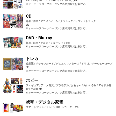
PS5 / PS4 / SWITCH / ３DS / レトロゲーム etc
※オーバーフロークロージング店頭買取では非対応。
CD
邦楽 / 洋楽 / アニメ / ゲーム / クラシック / サウンドトラック
etc
※オーバーフロークロージング店頭買取では非対応。
DVD・Blu-ray
邦画 / 洋画 / アニメ / ミュージック etc
※オーバーフロークロージング店頭買取では非対応。
トレカ
遊戯王 / ポケモンカード / デュエルマスターズ / ドラゴンボールヒーローズ
etc
※オーバーフロークロージング店頭買取では非対応。
ホビー
フィギュア / アニメ雑貨 / プラモデル / おもちゃ / ぬいぐるみ / アイドル雑
貨 / 生写真 etc
※オーバーフロークロージング店頭買取では非対応。
携帯・デジタル家電
スマートフォン / テレビ / HDDレコーダー etc