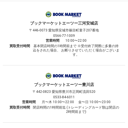
ブックマーケット
エーツー三河安城店
〒446-0073
愛知県安城市篠目町童子207番地
0566-77-1009
営業時間
10:00〜22:00
買取受付時間
基本閉店時間の1時間前まで ※受付終了間際に多量の持
込をされた場合、 お断りさせていただく場合がございま
す。
ブックマーケット
エーツー豊川店
〒442-0823
愛知県豊川市正岡町流田520
0533-84-6011
営業時間
月〜木 10:00〜22:00 金〜日 10:00〜23:00
買取受付時間
閉店時間の1時間前迄 (トレーディングカード類は閉店の
2時間前まで)