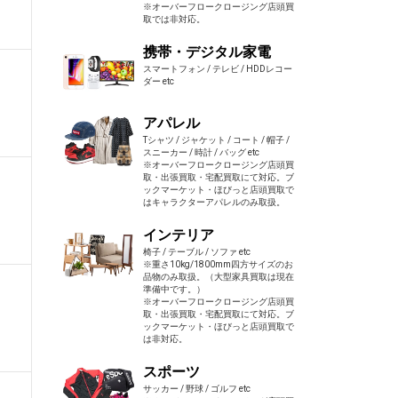
※オーバーフロークロージング店頭買
取では非対応。
携帯・デジタル家電
スマートフォン / テレビ / HDDレコー
ダー etc
アパレル
Tシャツ / ジャケット / コート / 帽子 /
スニーカー / 時計 / バッグ etc
※オーバーフロークロージング店頭買
取・出張買取・宅配買取にて対応。ブ
ックマーケット・ほびっと店頭買取で
はキャラクターアパレルのみ取扱。
インテリア
椅子 / テーブル / ソファ etc
※重さ10kg/1800mm四方サイズのお
品物のみ取扱。（大型家具買取は現在
準備中です。）
※オーバーフロークロージング店頭買
取・出張買取・宅配買取にて対応。ブ
ックマーケット・ほびっと店頭買取で
は非対応。
スポーツ
サッカー / 野球 / ゴルフ etc