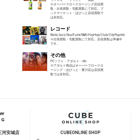
※オーバーフロークロージング店頭買
取・出張買取・宅配買取にて対応。ブ
ックマーケット・ほびっと店頭買取で
は非対応。
レコード
Rock/Jazz/SoulFunk/R&B/HipHop/Club/CityPop/etc
※出張買取・宅配買取にて対応。店頭買取は準備中
です。
その他
PCソフト・アダルト・etc
※アダルト商品はオーバーフロークロ
ージング・ほびっと・豊川店は店頭買
取では非対応。
三河安城店
CUBE
ONLINE SHOP