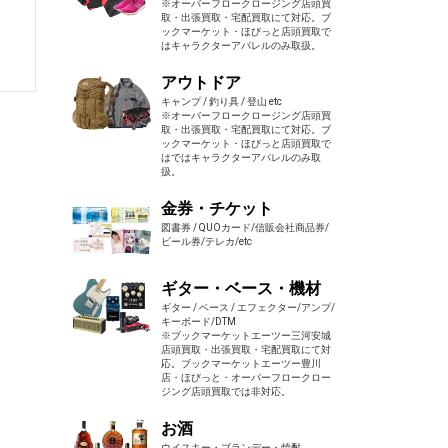
※オーバーフロークロージング店頭買
取・出張買取・宅配買取にて対応。ブ
ックマーケット・ほびっと店頭買取で
はキャラクターアパレルのみ取扱。
アウトドア
キャンプ / 釣り具 / 登山 etc
※オーバーフロークロージング店頭買
取・出張買取・宅配買取にて対応。ブ
ックマーケット・ほびっと店頭買取で
はではキャラクターアパレルのみ取
扱。
金券・チケット
図書券 / QUOカード/信販会社商品券/
ビール券/テレカ/etc
ギター・ベース・機材
ギター / ベース / エフェクター/アンプ/
キーボード/DTM
※ブックマーケットエーツー三河安城
店頭買取・出張買取・宅配買取にて対
応。ブックマーケットエーツー豊川
店・ほびっと・オーバーフロークロー
ジング店頭買取では非対応。
お酒
ウイスキー・ブランデー・焼酎