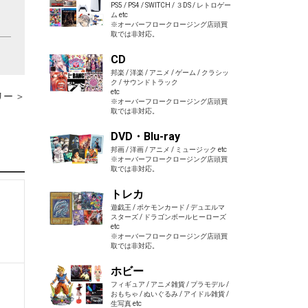
PS5 / PS4 / SWITCH / ３DS / レトロゲー
ム etc
※オーバーフロークロージング店頭買
取では非対応。
CD
邦楽 / 洋楽 / アニメ / ゲーム / クラシッ
ク / サウンドトラック
etc
ー ＞
※オーバーフロークロージング店頭買
取では非対応。
DVD・Blu-ray
邦画 / 洋画 / アニメ / ミュージック etc
※オーバーフロークロージング店頭買
取では非対応。
トレカ
ち
遊戯王 / ポケモンカード / デュエルマ
スターズ / ドラゴンボールヒーローズ
etc
※オーバーフロークロージング店頭買
取では非対応。
ホビー
フィギュア / アニメ雑貨 / プラモデル /
おもちゃ / ぬいぐるみ / アイドル雑貨 /
生写真 etc