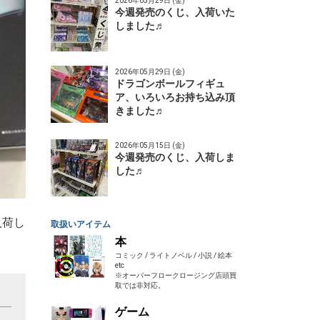
2026年05月29日 (金)
今週発売のくじ、入荷いた
しました♬
2026年05月29日 (金)
ドラゴンボールフィギュ
ア、いろいろお持ち込み頂
きました♬
2026年05月15日 (金)
今週発売のくじ、入荷しま
した♬
入荷し
取扱いアイテム
本
コミック / ライトノベル / 小説 / 絵本
etc
※オーバーフロークロージング店頭買
取では非対応。
ゲーム