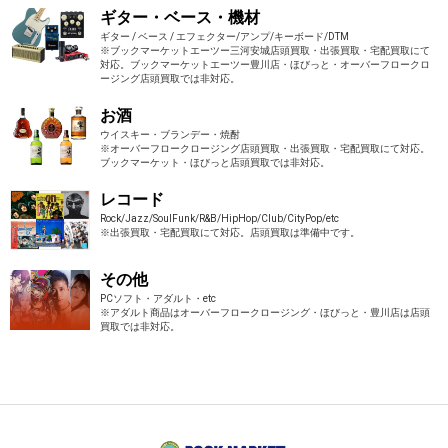
ギター・ベース・機材
ギター / ベース / エフェクター/アンプ/キーボード/DTM
※ブックマーケットエーツー三河安城店頭買取・出張買取・宅配買取にて
対応。ブックマーケットエーツー豊川店・ほびっと・オーバーフロークロ
ージング店頭買取では非対応。
お酒
ウイスキー・ブランデー・焼酎
※オーバーフロークロージング店頭買取・出張買取・宅配買取にて対応。
ブックマーケット・ほびっと店頭買取では非対応。
レコード
Rock/Jazz/SoulFunk/R&B/HipHop/Club/CityPop/etc
※出張買取・宅配買取にて対応。店頭買取は準備中です。
その他
PCソフト・アダルト・etc
※アダルト商品はオーバーフロークロージング・ほびっと・豊川店は店頭
買取では非対応。