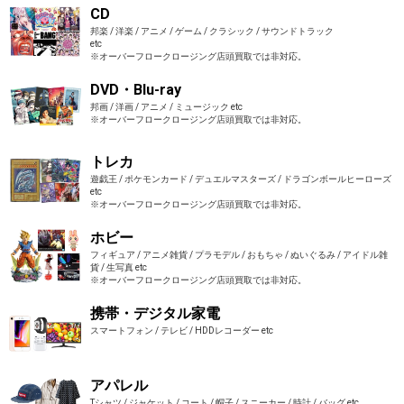
CD
邦楽 / 洋楽 / アニメ / ゲーム / クラシック / サウンドトラック
etc
※オーバーフロークロージング店頭買取では非対応。
DVD・Blu-ray
邦画 / 洋画 / アニメ / ミュージック etc
※オーバーフロークロージング店頭買取では非対応。
トレカ
遊戯王 / ポケモンカード / デュエルマスターズ / ドラゴンボールヒーローズ
etc
※オーバーフロークロージング店頭買取では非対応。
ホビー
フィギュア / アニメ雑貨 / プラモデル / おもちゃ / ぬいぐるみ / アイドル雑
貨 / 生写真 etc
※オーバーフロークロージング店頭買取では非対応。
携帯・デジタル家電
スマートフォン / テレビ / HDDレコーダー etc
アパレル
Tシャツ / ジャケット / コート / 帽子 / スニーカー / 時計 / バッグ etc