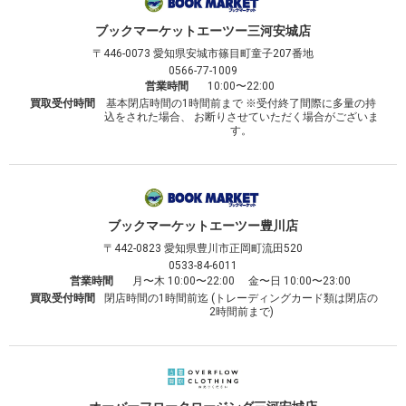
ブックマーケット
エーツー三河安城店
〒446-0073
愛知県安城市篠目町童子207番地
0566-77-1009
営業時間
10:00〜22:00
買取受付時間
基本閉店時間の1時間前まで ※受付終了間際に多量の持
込をされた場合、 お断りさせていただく場合がございま
す。
ブックマーケット
エーツー豊川店
〒442-0823
愛知県豊川市正岡町流田520
0533-84-6011
営業時間
月〜木 10:00〜22:00 金〜日 10:00〜23:00
買取受付時間
閉店時間の1時間前迄 (トレーディングカード類は閉店の
2時間前まで)