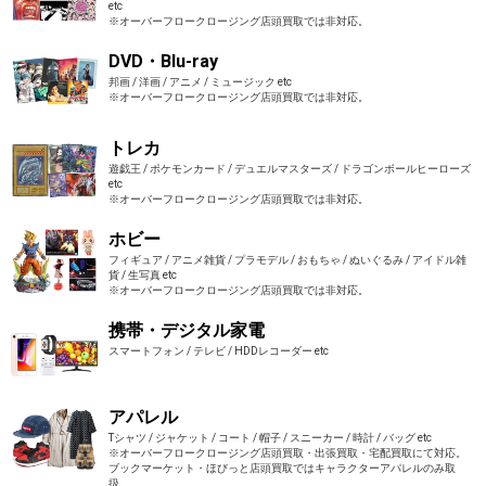
etc
※オーバーフロークロージング店頭買取では非対応。
DVD・Blu-ray
邦画 / 洋画 / アニメ / ミュージック etc
※オーバーフロークロージング店頭買取では非対応。
トレカ
遊戯王 / ポケモンカード / デュエルマスターズ / ドラゴンボールヒーローズ
etc
※オーバーフロークロージング店頭買取では非対応。
ホビー
フィギュア / アニメ雑貨 / プラモデル / おもちゃ / ぬいぐるみ / アイドル雑
貨 / 生写真 etc
※オーバーフロークロージング店頭買取では非対応。
携帯・デジタル家電
スマートフォン / テレビ / HDDレコーダー etc
アパレル
Tシャツ / ジャケット / コート / 帽子 / スニーカー / 時計 / バッグ etc
※オーバーフロークロージング店頭買取・出張買取・宅配買取にて対応。
ブックマーケット・ほびっと店頭買取ではキャラクターアパレルのみ取
扱。