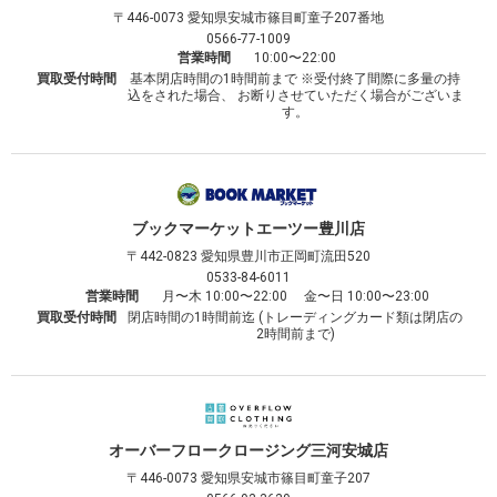
〒446-0073
愛知県安城市篠目町童子207番地
0566-77-1009
営業時間
10:00〜22:00
買取受付時間
基本閉店時間の1時間前まで ※受付終了間際に多量の持
込をされた場合、 お断りさせていただく場合がございま
す。
ブックマーケット
エーツー豊川店
〒442-0823
愛知県豊川市正岡町流田520
0533-84-6011
営業時間
月〜木 10:00〜22:00 金〜日 10:00〜23:00
買取受付時間
閉店時間の1時間前迄 (トレーディングカード類は閉店の
2時間前まで)
オーバーフロークロージング
三河安城店
〒446-0073
愛知県安城市篠目町童子207