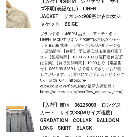
【入荷】45RPM ジャケット サイ
ズ不明(表記なし) LINEN
JACKET リネンの908空比古比女ジ
ャケット BEIGE
ブランド名 ：45RPM 品番 ：- アイテム名 ：
LINEN JACKET リネンの908空比古比女ジャケ
ット BEIGE 状態 ：目立った汚れやダメージな
し 店舗情報 【住所】 愛知県安城市篠目町童子
207 【営業時間】 10:00~20:00 水曜日定休(祝日
は営業) 【買取受付時間】 19:00まで 【電話番
号】 0566-93-3639 店頭で購入できないお品物
もございます。 お電話にてお問い合わせくださ
い。 店舗TOP： https://re-
cube.co.jp/overflow_anjo/ 最新入荷情報：
https://re-cube.co.jp/overflow_anjo/new_item/
【入荷】慈雨 06225003 ロングス
カート サイズ38(Mサイズ程度)
GRADATION COLLAR BALLOON
LONG SKIRT BLACK