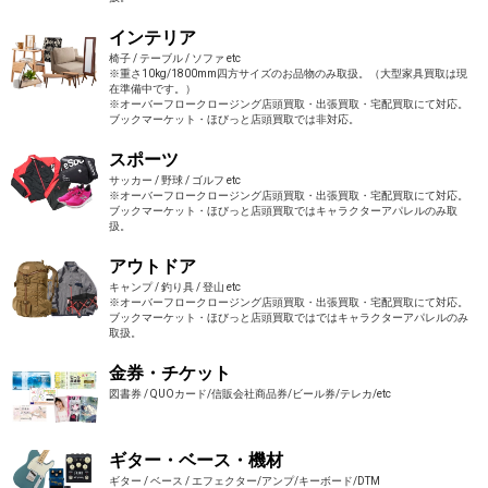
インテリア
椅子 / テーブル / ソファ etc
※重さ10kg/1800mm四方サイズのお品物のみ取扱。（大型家具買取は現
在準備中です。）
※オーバーフロークロージング店頭買取・出張買取・宅配買取にて対応。
ブックマーケット・ほびっと店頭買取では非対応。
スポーツ
サッカー / 野球 / ゴルフ etc
※オーバーフロークロージング店頭買取・出張買取・宅配買取にて対応。
ブックマーケット・ほびっと店頭買取ではキャラクターアパレルのみ取
扱。
アウトドア
キャンプ / 釣り具 / 登山 etc
※オーバーフロークロージング店頭買取・出張買取・宅配買取にて対応。
ブックマーケット・ほびっと店頭買取ではではキャラクターアパレルのみ
取扱。
金券・チケット
図書券 / QUOカード/信販会社商品券/ビール券/テレカ/etc
ギター・ベース・機材
ギター / ベース / エフェクター/アンプ/キーボード/DTM