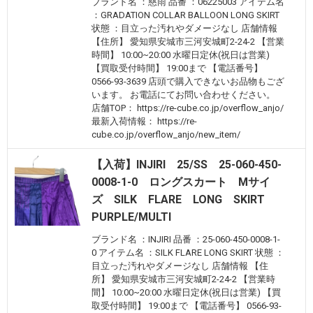
ブランド名 ：慈雨 品番 ：06225003 アイテム名
：GRADATION COLLAR BALLOON LONG SKIRT
状態 ：目立った汚れやダメージなし 店舗情報
【住所】 愛知県安城市三河安城町2-24-2 【営業
時間】 10:00~20:00 水曜日定休(祝日は営業)
【買取受付時間】 19:00まで 【電話番号】
0566-93-3639 店頭で購入できないお品物もござ
います。 お電話にてお問い合わせください。
店舗TOP： https://re-cube.co.jp/overflow_anjo/
最新入荷情報： https://re-
cube.co.jp/overflow_anjo/new_item/
【入荷】INJIRI 25/SS 25-060-450-
0008-1-0 ロングスカート Mサイ
ズ SILK FLARE LONG SKIRT
PURPLE/MULTI
ブランド名 ：INJIRI 品番 ：25-060-450-0008-1-
0 アイテム名 ：SILK FLARE LONG SKIRT 状態 ：
目立った汚れやダメージなし 店舗情報 【住
所】 愛知県安城市三河安城町2-24-2 【営業時
間】 10:00~20:00 水曜日定休(祝日は営業) 【買
取受付時間】 19:00まで 【電話番号】 0566-93-