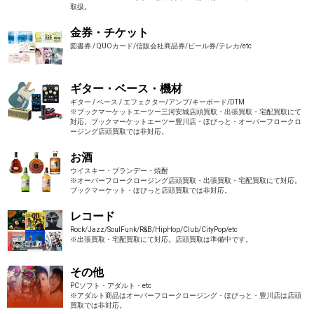
取扱。
金券・チケット
図書券 / QUOカード/信販会社商品券/ビール券/テレカ/etc
ギター・ベース・機材
ギター / ベース / エフェクター/アンプ/キーボード/DTM
※ブックマーケットエーツー三河安城店頭買取・出張買取・宅配買取にて
対応。ブックマーケットエーツー豊川店・ほびっと・オーバーフロークロ
ージング店頭買取では非対応。
お酒
ウイスキー・ブランデー・焼酎
※オーバーフロークロージング店頭買取・出張買取・宅配買取にて対応。
ブックマーケット・ほびっと店頭買取では非対応。
レコード
Rock/Jazz/SoulFunk/R&B/HipHop/Club/CityPop/etc
※出張買取・宅配買取にて対応。店頭買取は準備中です。
その他
PCソフト・アダルト・etc
※アダルト商品はオーバーフロークロージング・ほびっと・豊川店は店頭
買取では非対応。