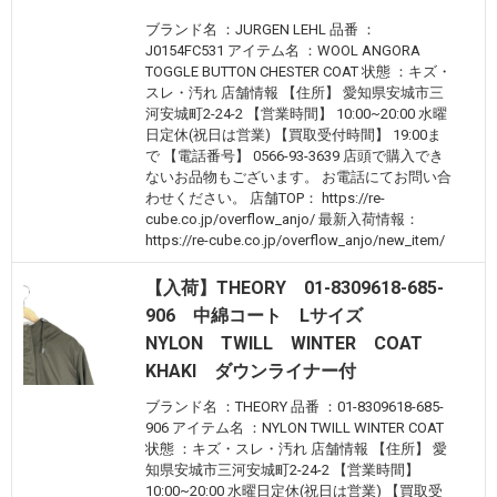
ブランド名 ：JURGEN LEHL 品番 ：
J0154FC531 アイテム名 ：WOOL ANGORA
TOGGLE BUTTON CHESTER COAT 状態 ：キズ・
スレ・汚れ 店舗情報 【住所】 愛知県安城市三
河安城町2-24-2 【営業時間】 10:00~20:00 水曜
日定休(祝日は営業) 【買取受付時間】 19:00ま
で 【電話番号】 0566-93-3639 店頭で購入でき
ないお品物もございます。 お電話にてお問い合
わせください。 店舗TOP： https://re-
cube.co.jp/overflow_anjo/ 最新入荷情報：
https://re-cube.co.jp/overflow_anjo/new_item/
【入荷】THEORY 01-8309618-685-
906 中綿コート Lサイズ
NYLON TWILL WINTER COAT
KHAKI ダウンライナー付
ブランド名 ：THEORY 品番 ：01-8309618-685-
906 アイテム名 ：NYLON TWILL WINTER COAT
状態 ：キズ・スレ・汚れ 店舗情報 【住所】 愛
知県安城市三河安城町2-24-2 【営業時間】
10:00~20:00 水曜日定休(祝日は営業) 【買取受