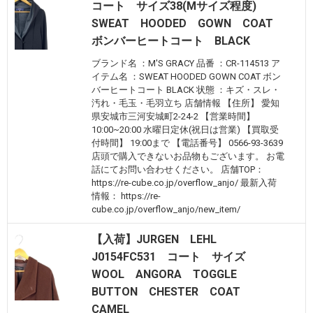
コート サイズ38(Mサイズ程度)
SWEAT HOODED GOWN COAT
ボンバーヒートコート BLACK
ブランド名 ：M'S GRACY 品番 ：CR-114513 ア
イテム名 ：SWEAT HOODED GOWN COAT ボン
バーヒートコート BLACK 状態 ：キズ・スレ・
汚れ・毛玉・毛羽立ち 店舗情報 【住所】 愛知
県安城市三河安城町2-24-2 【営業時間】
10:00~20:00 水曜日定休(祝日は営業) 【買取受
付時間】 19:00まで 【電話番号】 0566-93-3639
店頭で購入できないお品物もございます。 お電
話にてお問い合わせください。 店舗TOP：
https://re-cube.co.jp/overflow_anjo/ 最新入荷
情報： https://re-
cube.co.jp/overflow_anjo/new_item/
【入荷】JURGEN LEHL
J0154FC531 コート サイズ
WOOL ANGORA TOGGLE
BUTTON CHESTER COAT
CAMEL