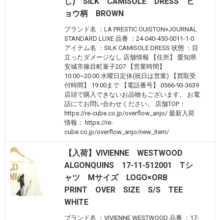
し) SILK CAMISOLE DRESS ヒ
ョウ柄 BROWN
ブランド名 ：LA PRESTIC OUISTON×JOURNAL
STANDARD LUXE 品番 ：24-040-450-0011-1-0
アイテム名 ：SILK CAMISOLE DRESS 状態 ：目
立ったダメージなし 店舗情報 【住所】 愛知県
安城市篠目町童子207 【営業時間】
10:00~20:00 水曜日定休(祝日は営業) 【買取受
付時間】 19:00まで 【電話番号】 0566-93-3639
店頭で購入できないお品物もございます。 お電
話にてお問い合わせください。 店舗TOP：
https://re-cube.co.jp/overflow_anjo/ 最新入荷
情報： https://re-
cube.co.jp/overflow_anjo/new_item/
【入荷】VIVIENNE WESTWOOD
ALGONQUINS 17-11-512001 Tシ
ャツ Mサイズ LOGO×ORB
PRINT OVER SIZE S/S TEE
WHITE
ブランド名 ：VIVIENNE WESTWOOD 品番 ：17-