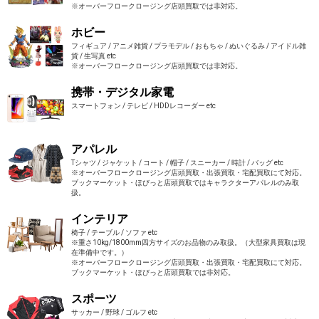
※オーバーフロークロージング店頭買取では非対応。
ホビー
フィギュア / アニメ雑貨 / プラモデル / おもちゃ / ぬいぐるみ / アイドル雑
貨 / 生写真 etc
※オーバーフロークロージング店頭買取では非対応。
携帯・デジタル家電
スマートフォン / テレビ / HDDレコーダー etc
アパレル
Tシャツ / ジャケット / コート / 帽子 / スニーカー / 時計 / バッグ etc
※オーバーフロークロージング店頭買取・出張買取・宅配買取にて対応。
ブックマーケット・ほびっと店頭買取ではキャラクターアパレルのみ取
扱。
インテリア
椅子 / テーブル / ソファ etc
※重さ10kg/1800mm四方サイズのお品物のみ取扱。（大型家具買取は現
在準備中です。）
※オーバーフロークロージング店頭買取・出張買取・宅配買取にて対応。
ブックマーケット・ほびっと店頭買取では非対応。
スポーツ
サッカー / 野球 / ゴルフ etc