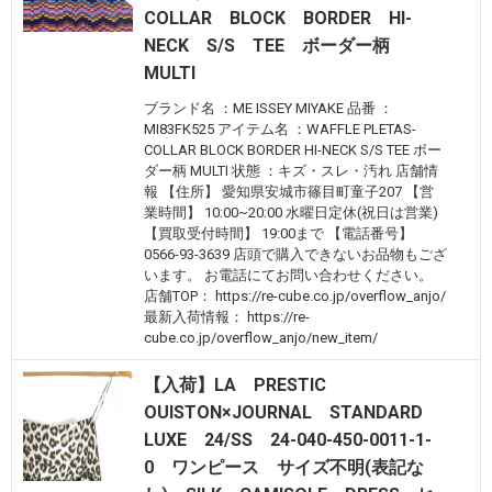
COLLAR BLOCK BORDER HI-
NECK S/S TEE ボーダー柄
MULTI
ブランド名 ：ME ISSEY MIYAKE 品番 ：
MI83FK525 アイテム名 ：WAFFLE PLETAS-
COLLAR BLOCK BORDER HI-NECK S/S TEE ボー
ダー柄 MULTI 状態 ：キズ・スレ・汚れ 店舗情
報 【住所】 愛知県安城市篠目町童子207 【営
業時間】 10:00~20:00 水曜日定休(祝日は営業)
【買取受付時間】 19:00まで 【電話番号】
0566-93-3639 店頭で購入できないお品物もござ
います。 お電話にてお問い合わせください。
店舗TOP： https://re-cube.co.jp/overflow_anjo/
最新入荷情報： https://re-
cube.co.jp/overflow_anjo/new_item/
【入荷】LA PRESTIC
OUISTON×JOURNAL STANDARD
LUXE 24/SS 24-040-450-0011-1-
0 ワンピース サイズ不明(表記な