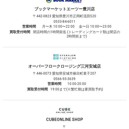
ブックマーケット
エーツー豊川店
〒442-0823
愛知県豊川市正岡町流田520
0533-84-6011
営業時間
月〜木 10:00〜22:00 金〜日 10:00〜23:00
買取受付時間
閉店時間の1時間前迄 (トレーディングカード類は閉店の
2時間前まで)
オーバーフロークロージング
三河安城店
〒446-0073
愛知県安城市篠目町童子207
0566-93-3639
営業時間
10:00-20:00
買取受付時間
19:00まで(※繁忙期は要買取予約)
CUBE
ONLINE SHOP
〒