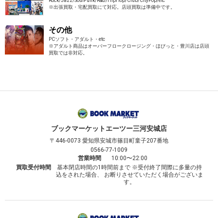
Rock/Jazz/SoulFunk/R&B/HipHop/Club/CityPop/etc
※出張買取・宅配買取にて対応。店頭買取は準備中です。
その他
PCソフト・アダルト・etc
※アダルト商品はオーバーフロークロージング・ほびっと・豊川店は店頭
買取では非対応。
ブックマーケット
エーツー三河安城店
〒446-0073
愛知県安城市篠目町童子207番地
0566-77-1009
営業時間
10:00〜22:00
買取受付時間
基本閉店時間の1時間前まで ※受付終了間際に多量の持
込をされた場合、 お断りさせていただく場合がございま
す。