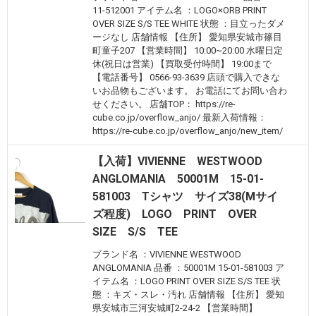
11-512001 アイテム名 ：LOGO×ORB PRINT
OVER SIZE S/S TEE WHITE 状態 ：目立ったダメ
ージなし 店舗情報 【住所】 愛知県安城市篠目
町童子207 【営業時間】 10:00~20:00 水曜日定
休(祝日は営業) 【買取受付時間】 19:00まで
【電話番号】 0566-93-3639 店頭で購入できな
いお品物もございます。 お電話にてお問い合わ
せください。 店舗TOP： https://re-
cube.co.jp/overflow_anjo/ 最新入荷情報：
https://re-cube.co.jp/overflow_anjo/new_item/
【入荷】VIVIENNE WESTWOOD
ANGLOMANIA 50001M 15-01-
581003 Tシャツ サイズ38(Mサイ
ズ程度) LOGO PRINT OVER
SIZE S/S TEE
ブランド名 ：VIVIENNE WESTWOOD
ANGLOMANIA 品番 ：50001M 15-01-581003 ア
イテム名 ：LOGO PRINT OVER SIZE S/S TEE 状
態 ：キズ・スレ・汚れ 店舗情報 【住所】 愛知
県安城市三河安城町2-24-2 【営業時間】