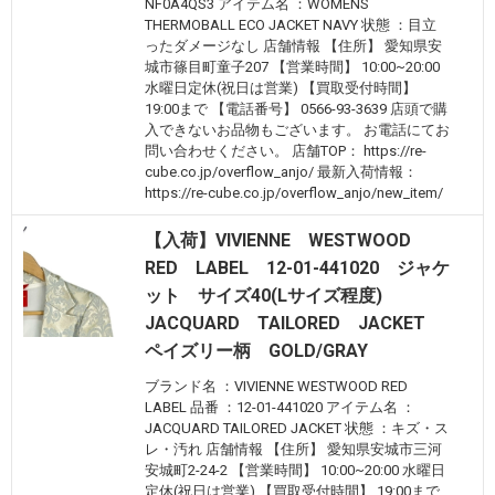
NF0A4QS3 アイテム名 ：WOMENS
THERMOBALL ECO JACKET NAVY 状態 ：目立
ったダメージなし 店舗情報 【住所】 愛知県安
城市篠目町童子207 【営業時間】 10:00~20:00
水曜日定休(祝日は営業) 【買取受付時間】
19:00まで 【電話番号】 0566-93-3639 店頭で購
入できないお品物もございます。 お電話にてお
問い合わせください。 店舗TOP： https://re-
cube.co.jp/overflow_anjo/ 最新入荷情報：
https://re-cube.co.jp/overflow_anjo/new_item/
【入荷】VIVIENNE WESTWOOD
RED LABEL 12-01-441020 ジャケ
ット サイズ40(Lサイズ程度)
JACQUARD TAILORED JACKET
ペイズリー柄 GOLD/GRAY
ブランド名 ：VIVIENNE WESTWOOD RED
LABEL 品番 ：12-01-441020 アイテム名 ：
JACQUARD TAILORED JACKET 状態 ：キズ・ス
レ・汚れ 店舗情報 【住所】 愛知県安城市三河
安城町2-24-2 【営業時間】 10:00~20:00 水曜日
定休(祝日は営業) 【買取受付時間】 19:00まで