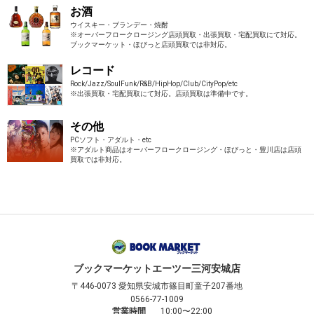
お酒
ウイスキー・ブランデー・焼酎
※オーバーフロークロージング店頭買取・出張買取・宅配買取にて対応。
ブックマーケット・ほびっと店頭買取では非対応。
レコード
Rock/Jazz/SoulFunk/R&B/HipHop/Club/CityPop/etc
※出張買取・宅配買取にて対応。店頭買取は準備中です。
その他
PCソフト・アダルト・etc
※アダルト商品はオーバーフロークロージング・ほびっと・豊川店は店頭
買取では非対応。
ブックマーケット
エーツー三河安城店
〒446-0073
愛知県安城市篠目町童子207番地
0566-77-1009
営業時間
10:00〜22:00