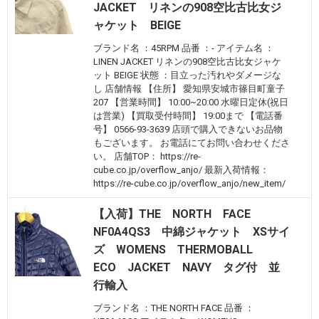
JACKET リネンの908空比古比女ジ
ャケット BEIGE
ブランド名 ：45RPM 品番 ：- アイテム名 ：
LINEN JACKET リネンの908空比古比女ジャケ
ット BEIGE 状態 ：目立った汚れやダメージな
し 店舗情報 【住所】 愛知県安城市篠目町童子
207 【営業時間】 10:00~20:00 水曜日定休(祝日
は営業) 【買取受付時間】 19:00まで 【電話番
号】 0566-93-3639 店頭で購入できないお品物
もございます。 お電話にてお問い合わせくださ
い。 店舗TOP： https://re-
cube.co.jp/overflow_anjo/ 最新入荷情報：
https://re-cube.co.jp/overflow_anjo/new_item/
【入荷】THE NORTH FACE
NF0A4QS3 中綿ジャケット XSサイ
ズ WOMENS THERMOBALL
ECO JACKET NAVY タグ付 並
行輸入
ブランド名 ：THE NORTH FACE 品番 ：