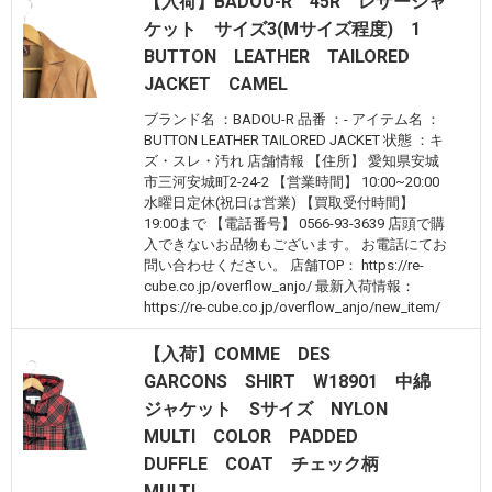
【入荷】BADOU-R 45R レザージャ
ケット サイズ3(Mサイズ程度) 1
BUTTON LEATHER TAILORED
JACKET CAMEL
ブランド名 ：BADOU-R 品番 ：- アイテム名 ：
BUTTON LEATHER TAILORED JACKET 状態 ：キ
ズ・スレ・汚れ 店舗情報 【住所】 愛知県安城
市三河安城町2-24-2 【営業時間】 10:00~20:00
水曜日定休(祝日は営業) 【買取受付時間】
19:00まで 【電話番号】 0566-93-3639 店頭で購
入できないお品物もございます。 お電話にてお
問い合わせください。 店舗TOP： https://re-
cube.co.jp/overflow_anjo/ 最新入荷情報：
https://re-cube.co.jp/overflow_anjo/new_item/
【入荷】COMME DES
GARCONS SHIRT W18901 中綿
ジャケット Sサイズ NYLON
MULTI COLOR PADDED
DUFFLE COAT チェック柄
MULTI