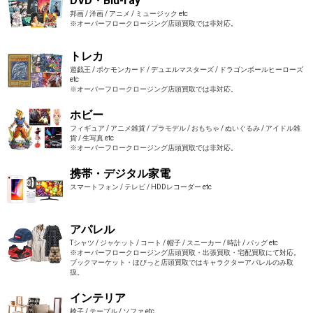
DVD・Blu-ray
邦画 / 洋画 / アニメ / ミュージック etc
※オーバーフロークロージング店頭買取では非対応。
トレカ
遊戯王 / ポケモンカード / デュエルマスターズ / ドラゴンボールヒーローズ
etc
※オーバーフロークロージング店頭買取では非対応。
ホビー
フィギュア / アニメ雑貨 / プラモデル / おもちゃ / ぬいぐるみ / アイドル雑
貨 / 生写真 etc
※オーバーフロークロージング店頭買取では非対応。
携帯・デジタル家電
スマートフォン / テレビ / HDDレコーダー etc
アパレル
Tシャツ / ジャケット / コート / 帽子 / スニーカー / 時計 / バッグ etc
※オーバーフロークロージング店頭買取・出張買取・宅配買取にて対応。
ブックマーケット・ほびっと店頭買取ではキャラクターアパレルのみ取
扱。
インテリア
椅子 / テーブル / ソファ etc