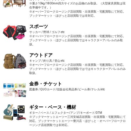
※重さ10kg/1800mm四方サイズのお品物のみ取扱。（大型家具買取は現
在準備中です。）
※オーバーフロークロージング店頭買取・出張買取・宅配買取にて対応。
ブックマーケット・ほびっと店頭買取では非対応。
スポーツ
サッカー / 野球 / ゴルフ etc
※オーバーフロークロージング店頭買取・出張買取・宅配買取にて対応。
ブックマーケット・ほびっと店頭買取ではキャラクターアパレルのみ取
扱。
アウトドア
キャンプ / 釣り具 / 登山 etc
※オーバーフロークロージング店頭買取・出張買取・宅配買取にて対応。
ブックマーケット・ほびっと店頭買取ではではキャラクターアパレルのみ
取扱。
金券・チケット
図書券 / QUOカード/信販会社商品券/ビール券/テレカ/etc
ギター・ベース・機材
ギター / ベース / エフェクター/アンプ/キーボード/DTM
※ブックマーケットエーツー三河安城店頭買取・出張買取・宅配買取にて
対応。ブックマーケットエーツー豊川店・ほびっと・オーバーフロークロ
ージング店頭買取では非対応。