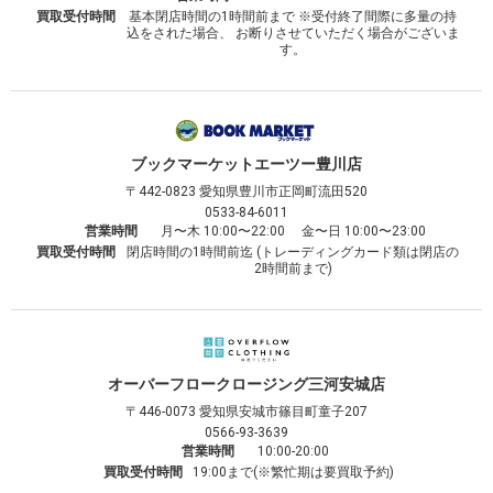
買取受付時間
基本閉店時間の1時間前まで ※受付終了間際に多量の持
込をされた場合、 お断りさせていただく場合がございま
す。
ブックマーケット
エーツー豊川店
〒442-0823
愛知県豊川市正岡町流田520
0533-84-6011
営業時間
月〜木 10:00〜22:00 金〜日 10:00〜23:00
買取受付時間
閉店時間の1時間前迄 (トレーディングカード類は閉店の
2時間前まで)
オーバーフロークロージング
三河安城店
〒446-0073
愛知県安城市篠目町童子207
0566-93-3639
営業時間
10:00-20:00
買取受付時間
19:00まで(※繁忙期は要買取予約)