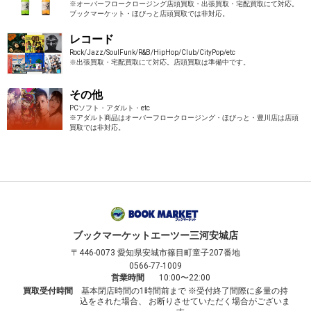
※オーバーフロークロージング店頭買取・出張買取・宅配買取にて対応。
ブックマーケット・ほびっと店頭買取では非対応。
レコード
Rock/Jazz/SoulFunk/R&B/HipHop/Club/CityPop/etc
※出張買取・宅配買取にて対応。店頭買取は準備中です。
その他
PCソフト・アダルト・etc
※アダルト商品はオーバーフロークロージング・ほびっと・豊川店は店頭
買取では非対応。
ブックマーケット
エーツー三河安城店
〒446-0073
愛知県安城市篠目町童子207番地
0566-77-1009
営業時間
10:00〜22:00
買取受付時間
基本閉店時間の1時間前まで ※受付終了間際に多量の持
込をされた場合、 お断りさせていただく場合がございま