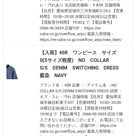
レ・汚れあり 当店販売価格：￥ASK 店舗情報
【住所】 愛知県安城市三河安城町2-24-2 【営業
時間】 10:00~20:00 水曜日定休(祝日は営業)
【買取受付時間】 19:00まで 【電話番号】
0566-93-3639 店舗TOP： https://re-
cube.co.jp/overflow_anjo/ 最新入荷情報：
https://re-cube.co.jp/overflow_anjo/new_item/
【入荷】45R ワンピース サイズ
0(Sサイズ程度) NO COLLAR
S/S DENIM SWITCHING DRESS
藍染 NAVY
ブランド名 ：45R 品番 ：- アイテム名 ：NO
COLLAR S/S DENIM SWITCHING DRESS 状態 ：
キズ・スレ・汚れ 店舗情報 【住所】 愛知県安
城市篠目町童子207 【営業時間】 10:00~20:00
水曜日定休(祝日は営業) 【買取受付時間】
19:00まで 【電話番号】 0566-93-3639 店頭で購
入できないお品物もございます。 お電話にてお
問い合わせください。 店舗TOP： https://re-
cube.co.jp/overflow_anjo/ 最新入荷情報：