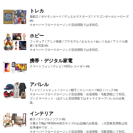
トレカ
遊戯王 / ポケモンカード / デュエルマスターズ / ドラゴンボールヒーローズ
etc
※オーバーフロークロージング店頭買取では非対応。
ホビー
フィギュア / アニメ雑貨 / プラモデル / おもちゃ / ぬいぐるみ / アイドル雑
貨 / 生写真 etc
※オーバーフロークロージング店頭買取では非対応。
携帯・デジタル家電
スマートフォン / テレビ / HDDレコーダー etc
アパレル
Tシャツ / ジャケット / コート / 帽子 / スニーカー / 時計 / バッグ etc
※オーバーフロークロージング店頭買取・出張買取・宅配買取にて対応。
ブックマーケット・ほびっと店頭買取ではキャラクターアパレルのみ取
扱。
インテリア
椅子 / テーブル / ソファ etc
※重さ10kg/1800mm四方サイズのお品物のみ取扱。（大型家具買取は現
在準備中です。）
※オーバーフロークロージング店頭買取・出張買取・宅配買取にて対応。