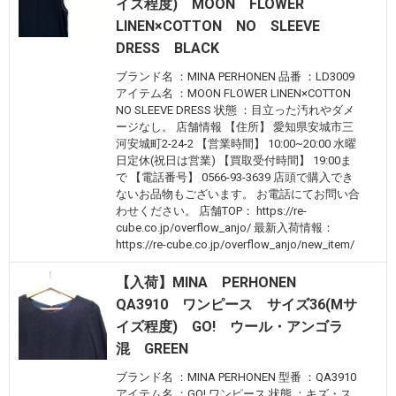
イズ程度) MOON FLOWER
LINEN×COTTON NO SLEEVE
DRESS BLACK
ブランド名 ：MINA PERHONEN 品番 ：LD3009
アイテム名 ：MOON FLOWER LINEN×COTTON
NO SLEEVE DRESS 状態 ：目立った汚れやダメ
ージなし。 店舗情報 【住所】 愛知県安城市三
河安城町2-24-2 【営業時間】 10:00~20:00 水曜
日定休(祝日は営業) 【買取受付時間】 19:00ま
で 【電話番号】 0566-93-3639 店頭で購入でき
ないお品物もございます。 お電話にてお問い合
わせください。 店舗TOP： https://re-
cube.co.jp/overflow_anjo/ 最新入荷情報：
https://re-cube.co.jp/overflow_anjo/new_item/
【入荷】MINA PERHONEN
QA3910 ワンピース サイズ36(Mサ
イズ程度) GO! ウール・アンゴラ
混 GREEN
ブランド名 ：MINA PERHONEN 型番 ：QA3910
アイテム名 ：GO! ワンピース 状態 ：キズ・ス