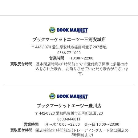
ブックマーケット
エーツー三河安城店
〒446-0073
愛知県安城市篠目町童子207番地
0566-77-1009
営業時間
10:00〜22:00
買取受付時間
基本閉店時間の1時間前まで ※受付終了間際に多量の持
込をされた場合、 お断りさせていただく場合がございま
す。
ブックマーケット
エーツー豊川店
〒442-0823
愛知県豊川市正岡町流田520
0533-84-6011
営業時間
月〜木 10:00〜22:00 金〜日 10:00〜23:00
買取受付時間
閉店時間の1時間前迄 (トレーディングカード類は閉店の
2時間前まで)