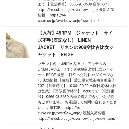
まで 【電話番号】 0566-93-3639 店舗TOP：
https://re-cube.co.jp/overflow_anjo/ 最新入荷
情報： https://re-
cube.co.jp/overflow_anjo/new_item/
【入荷】45RPM ジャケット サイ
ズ不明(表記なし) LINEN
JACKET リネンの908空比古比女ジ
ャケット BEIGE
ブランド名 ：45RPM 品番 ：- アイテム名 ：
LINEN JACKET リネンの908空比古比女ジャケ
ット BEIGE 状態 ：目立った汚れやダメージな
し 店舗情報 【住所】 愛知県安城市篠目町童子
207 【営業時間】 10:00~20:00 水曜日定休(祝日
は営業) 【買取受付時間】 19:00まで 【電話番
号】 0566-93-3639 店頭で購入できないお品物
もございます。 お電話にてお問い合わせくださ
い。 店舗TOP： https://re-
cube.co.jp/overflow_anjo/ 最新入荷情報：
https://re-cube.co.jp/overflow_anjo/new_item/