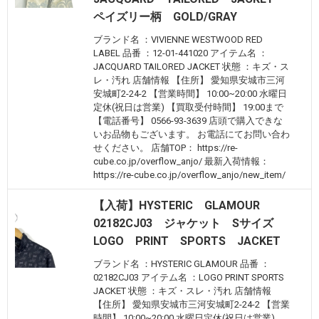
ペイズリー柄 GOLD/GRAY
ブランド名 ：VIVIENNE WESTWOOD RED
LABEL 品番 ：12-01-441020 アイテム名 ：
JACQUARD TAILORED JACKET 状態 ：キズ・ス
レ・汚れ 店舗情報 【住所】 愛知県安城市三河
安城町2-24-2 【営業時間】 10:00~20:00 水曜日
定休(祝日は営業) 【買取受付時間】 19:00まで
【電話番号】 0566-93-3639 店頭で購入できな
いお品物もございます。 お電話にてお問い合わ
せください。 店舗TOP： https://re-
cube.co.jp/overflow_anjo/ 最新入荷情報：
https://re-cube.co.jp/overflow_anjo/new_item/
【入荷】HYSTERIC GLAMOUR
02182CJ03 ジャケット Sサイズ
LOGO PRINT SPORTS JACKET
ブランド名 ：HYSTERIC GLAMOUR 品番 ：
02182CJ03 アイテム名 ：LOGO PRINT SPORTS
JACKET 状態 ：キズ・スレ・汚れ 店舗情報
【住所】 愛知県安城市三河安城町2-24-2 【営業
時間】 10:00~20:00 水曜日定休(祝日は営業)