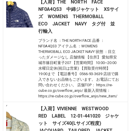
【入荷】THE NORTH FACE
NF0A4QS3 中綿ジャケット XSサイ
ズ WOMENS THERMOBALL
ECO JACKET NAVY タグ付 並
行輸入
ブランド名 ：THE NORTH FACE 品番 ：
NF0A4QS3 アイテム名 ：WOMENS
THERMOBALL ECO JACKET NAVY 状態 ：目立
ったダメージなし 店舗情報 【住所】 愛知県安
城市篠目町童子207 【営業時間】 10:00~20:00
水曜日定休(祝日は営業) 【買取受付時間】
19:00まで 【電話番号】 0566-93-3639 店頭で購
入できないお品物もございます。 お電話にてお
問い合わせください。 店舗TOP： https://re-
cube.co.jp/overflow_anjo/ 最新入荷情報：
https://re-cube.co.jp/overflow_anjo/new_item/
【入荷】VIVIENNE WESTWOOD
RED LABEL 12-01-441020 ジャケ
ット サイズ40(Lサイズ程度)
JACQUARD TAILORED JACKET