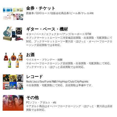
金券・チケット
図書券 / QUOカード/信販会社商品券/ビール券/テレカ/etc
ギター・ベース・機材
ギター / ベース / エフェクター/アンプ/キーボード/DTM
※ブックマーケットエーツー三河安城店頭買取・出張買取・宅配買取にて
対応。ブックマーケットエーツー豊川店・ほびっと・オーバーフロークロ
ージング店頭買取では非対応。
お酒
ウイスキー・ブランデー・焼酎
※オーバーフロークロージング店頭買取・出張買取・宅配買取にて対応。
ブックマーケット・ほびっと店頭買取では非対応。
レコード
Rock/Jazz/SoulFunk/R&B/HipHop/Club/CityPop/etc
※出張買取・宅配買取にて対応。店頭買取は準備中です。
その他
PCソフト・アダルト・etc
※アダルト商品はオーバーフロークロージング・ほびっと・豊川店は店頭
買取では非対応。