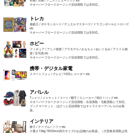
邦画 / 洋画 / アニメ / ミュージック etc
※オーバーフロークロージング店頭買取では非対応。
トレカ
遊戯王 / ポケモンカード / デュエルマスターズ / ドラゴンボールヒーローズ
etc
※オーバーフロークロージング店頭買取では非対応。
ホビー
フィギュア / アニメ雑貨 / プラモデル / おもちゃ / ぬいぐるみ / アイドル雑
貨 / 生写真 etc
※オーバーフロークロージング店頭買取では非対応。
携帯・デジタル家電
スマートフォン / テレビ / HDDレコーダー etc
アパレル
Tシャツ / ジャケット / コート / 帽子 / スニーカー / 時計 / バッグ etc
※オーバーフロークロージング店頭買取・出張買取・宅配買取にて対応。
ブックマーケット・ほびっと店頭買取ではキャラクターアパレルのみ取
扱。
インテリア
椅子 / テーブル / ソファ etc
※重さ10kg/1800mm四方サイズのお品物のみ取扱。（大型家具買取は現