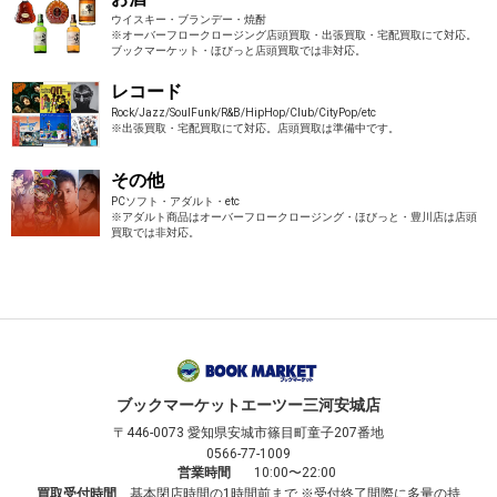
ウイスキー・ブランデー・焼酎
※オーバーフロークロージング店頭買取・出張買取・宅配買取にて対応。
ブックマーケット・ほびっと店頭買取では非対応。
レコード
Rock/Jazz/SoulFunk/R&B/HipHop/Club/CityPop/etc
※出張買取・宅配買取にて対応。店頭買取は準備中です。
その他
PCソフト・アダルト・etc
※アダルト商品はオーバーフロークロージング・ほびっと・豊川店は店頭
買取では非対応。
ブックマーケット
エーツー三河安城店
〒446-0073
愛知県安城市篠目町童子207番地
0566-77-1009
営業時間
10:00〜22:00
買取受付時間
基本閉店時間の1時間前まで ※受付終了間際に多量の持