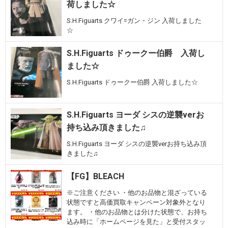
荷しました☆
S.H.Figuarts クワイ=ガン・ジン 入荷しました
☆
S.H.Figuarts ドゥークー伯爵 入荷し
ました☆
S.H.Figuarts ドゥークー伯爵 入荷しました☆
S.H.Figuarts ヨーダ シスの逆襲verお
持ち込み頂きました♫
S.H.Figuarts ヨーダ シスの逆襲verお持ち込み頂
きました♫
【FG】BLEACH
※ご注意ください ・他のお品物と混ざっている
状態ですと高価買取キャンペーン対象外となり
ます。 ・他のお品物とは分けた状態で、お持ち
込み時に「ホームページを見た」と受付スタッ