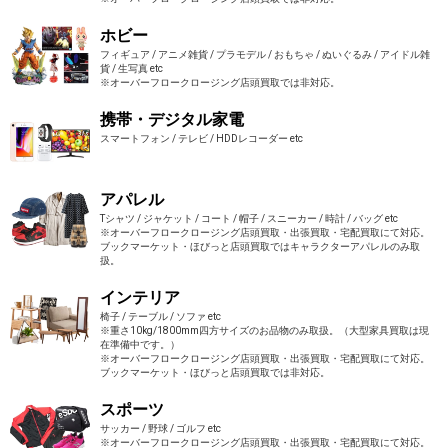
ホビー
フィギュア / アニメ雑貨 / プラモデル / おもちゃ / ぬいぐるみ / アイドル雑
貨 / 生写真 etc
※オーバーフロークロージング店頭買取では非対応。
携帯・デジタル家電
スマートフォン / テレビ / HDDレコーダー etc
アパレル
Tシャツ / ジャケット / コート / 帽子 / スニーカー / 時計 / バッグ etc
※オーバーフロークロージング店頭買取・出張買取・宅配買取にて対応。
ブックマーケット・ほびっと店頭買取ではキャラクターアパレルのみ取
扱。
インテリア
椅子 / テーブル / ソファ etc
※重さ10kg/1800mm四方サイズのお品物のみ取扱。（大型家具買取は現
在準備中です。）
※オーバーフロークロージング店頭買取・出張買取・宅配買取にて対応。
ブックマーケット・ほびっと店頭買取では非対応。
スポーツ
サッカー / 野球 / ゴルフ etc
※オーバーフロークロージング店頭買取・出張買取・宅配買取にて対応。