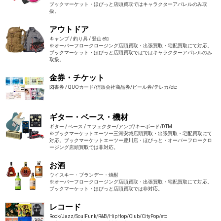
ブックマーケット・ほびっと店頭買取ではキャラクターアパレルのみ取
扱。
アウトドア
キャンプ / 釣り具 / 登山 etc
※オーバーフロークロージング店頭買取・出張買取・宅配買取にて対応。
ブックマーケット・ほびっと店頭買取ではではキャラクターアパレルのみ
取扱。
金券・チケット
図書券 / QUOカード/信販会社商品券/ビール券/テレカ/etc
ギター・ベース・機材
ギター / ベース / エフェクター/アンプ/キーボード/DTM
※ブックマーケットエーツー三河安城店頭買取・出張買取・宅配買取にて
対応。ブックマーケットエーツー豊川店・ほびっと・オーバーフロークロ
ージング店頭買取では非対応。
お酒
ウイスキー・ブランデー・焼酎
※オーバーフロークロージング店頭買取・出張買取・宅配買取にて対応。
ブックマーケット・ほびっと店頭買取では非対応。
レコード
Rock/Jazz/SoulFunk/R&B/HipHop/Club/CityPop/etc