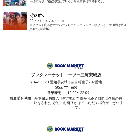
※出張買取・宅配買取にて対応。店頭買取は準備中です。
その他
PCソフト・アダルト・etc
※アダルト商品はオーバーフロークロージング・ほびっと・豊川店は店頭
買取では非対応。
ブックマーケット
エーツー三河安城店
〒446-0073
愛知県安城市篠目町童子207番地
0566-77-1009
営業時間
10:00〜22:00
買取受付時間
基本閉店時間の1時間前まで ※受付終了間際に多量の持
込をされた場合、 お断りさせていただく場合がございま
す。