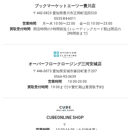
ブックマーケット
エーツー豊川店
〒442-0823
愛知県豊川市正岡町流田520
0533-84-6011
営業時間
月〜木 10:00〜22:00 金〜日 10:00〜23:00
買取受付時間
閉店時間の1時間前迄 (トレーディングカード類は閉店の
2時間前まで)
オーバーフロークロージング
三河安城店
〒446-0073
愛知県安城市篠目町童子207
0566-93-3639
営業時間
10:00-20:00
買取受付時間
19:00まで(※繁忙期は要買取予約)
CUBE
ONLINE SHOP
〒
営業時間
10:00-16:00（土日祝休業）