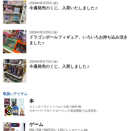
2026年05月29日 (金)
今週発売のくじ、入荷いたしました♬
2026年05月29日 (金)
ドラゴンボールフィギュア、いろいろお持ち込み頂き
ました♬
2026年05月15日 (金)
今週発売のくじ、入荷しました♬
取扱いアイテム
本
コミック / ライトノベル / 小説 / 絵本 etc
※オーバーフロークロージング店頭買取では非対応。
ゲーム
PS5 / PS4 / SWITCH / ３DS / レトロゲーム etc