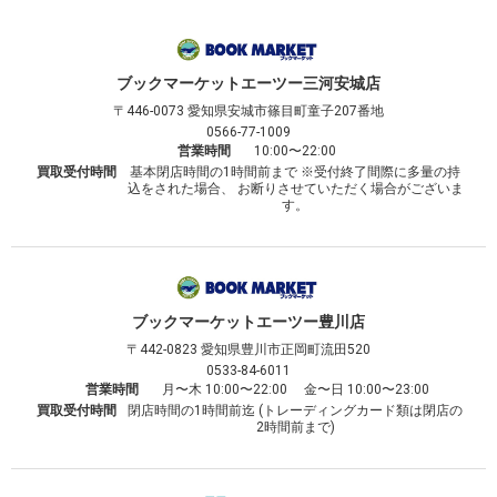
ブックマーケット
エーツー三河安城店
〒446-0073
愛知県安城市篠目町童子207番地
0566-77-1009
営業時間
10:00〜22:00
買取受付時間
基本閉店時間の1時間前まで ※受付終了間際に多量の持
込をされた場合、 お断りさせていただく場合がございま
す。
ブックマーケット
エーツー豊川店
〒442-0823
愛知県豊川市正岡町流田520
0533-84-6011
営業時間
月〜木 10:00〜22:00 金〜日 10:00〜23:00
買取受付時間
閉店時間の1時間前迄 (トレーディングカード類は閉店の
2時間前まで)