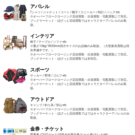
アパレル
Tシャツ / ジャケット / コート / 帽子 / スニーカー / 時計 / バッグ etc
※オーバーフロークロージング店頭買取・出張買取・宅配買取にて対応。
ブックマーケット・ほびっと店頭買取ではキャラクターアパレルのみ取
扱。
インテリア
椅子 / テーブル / ソファ etc
※重さ10kg/1800mm四方サイズのお品物のみ取扱。（大型家具買取は現
在準備中です。）
※オーバーフロークロージング店頭買取・出張買取・宅配買取にて対応。
ブックマーケット・ほびっと店頭買取では非対応。
スポーツ
サッカー / 野球 / ゴルフ etc
※オーバーフロークロージング店頭買取・出張買取・宅配買取にて対応。
ブックマーケット・ほびっと店頭買取ではキャラクターアパレルのみ取
扱。
アウトドア
キャンプ / 釣り具 / 登山 etc
※オーバーフロークロージング店頭買取・出張買取・宅配買取にて対応。
ブックマーケット・ほびっと店頭買取ではではキャラクターアパレルのみ
取扱。
金券・チケット
図書券 / QUOカード/信販会社商品券/ビール券/テレカ/etc