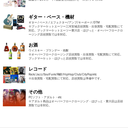
ギター・ベース・機材
ギター / ベース / エフェクター/アンプ/キーボード/DTM
※ブックマーケットエーツー三河安城店頭買取・出張買取・宅配買取にて
対応。ブックマーケットエーツー豊川店・ほびっと・オーバーフロークロ
ージング店頭買取では非対応。
お酒
ウイスキー・ブランデー・焼酎
※オーバーフロークロージング店頭買取・出張買取・宅配買取にて対応。
ブックマーケット・ほびっと店頭買取では非対応。
レコード
Rock/Jazz/SoulFunk/R&B/HipHop/Club/CityPop/etc
※出張買取・宅配買取にて対応。店頭買取は準備中です。
その他
PCソフト・アダルト・etc
※アダルト商品はオーバーフロークロージング・ほびっと・豊川店は店頭
買取では非対応。