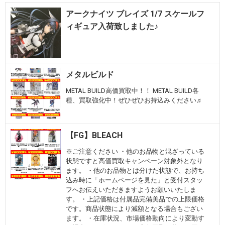
アークナイツ ブレイズ 1/7 スケールフ
ィギュア入荷致しました♪
メタルビルド
METAL BUILD高価買取中！！ METAL BUILD各
種、買取強化中！ぜひぜひお持込みください♬
【FG】BLEACH
※ご注意ください ・他のお品物と混ざっている
状態ですと高価買取キャンペーン対象外となり
ます。 ・他のお品物とは分けた状態で、お持ち
込み時に「ホームページを見た」と受付スタッ
フへお伝えいただきますようお願いいたしま
す。 ・上記価格は付属品完備美品での上限価格
です。商品状態により減額となる場合もござい
ます。 ・在庫状況、市場価格動向により変動す