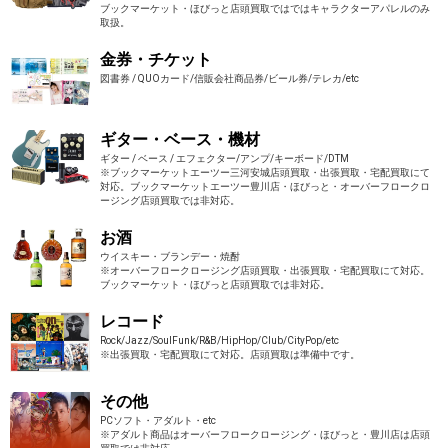
ブックマーケット・ほびっと店頭買取ではではキャラクターアパレルのみ
取扱。
金券・チケット
図書券 / QUOカード/信販会社商品券/ビール券/テレカ/etc
ギター・ベース・機材
ギター / ベース / エフェクター/アンプ/キーボード/DTM
※ブックマーケットエーツー三河安城店頭買取・出張買取・宅配買取にて
対応。ブックマーケットエーツー豊川店・ほびっと・オーバーフロークロ
ージング店頭買取では非対応。
お酒
ウイスキー・ブランデー・焼酎
※オーバーフロークロージング店頭買取・出張買取・宅配買取にて対応。
ブックマーケット・ほびっと店頭買取では非対応。
レコード
Rock/Jazz/SoulFunk/R&B/HipHop/Club/CityPop/etc
※出張買取・宅配買取にて対応。店頭買取は準備中です。
その他
PCソフト・アダルト・etc
※アダルト商品はオーバーフロークロージング・ほびっと・豊川店は店頭