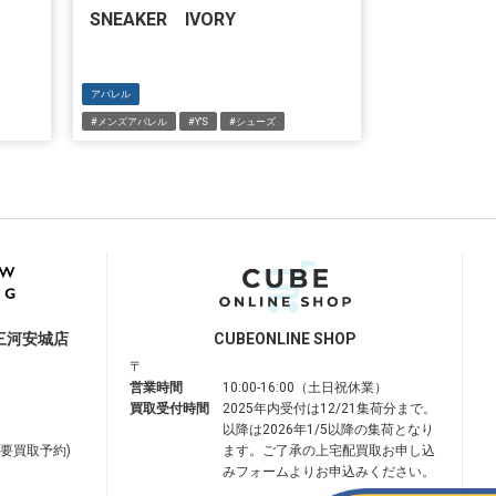
SNEAKER IVORY
アパレル
#メンズアパレル
#Y'S
#シューズ
三河安城店
CUBE
ONLINE SHOP
〒
営業時間
10:00-16:00（土日祝休業）
買取受付時間
2025年内受付は12/21集荷分まで。
以降は2026年1/5以降の集荷となり
は要買取予約)
ます。ご了承の上宅配買取お申し込
みフォームよりお申込みください。