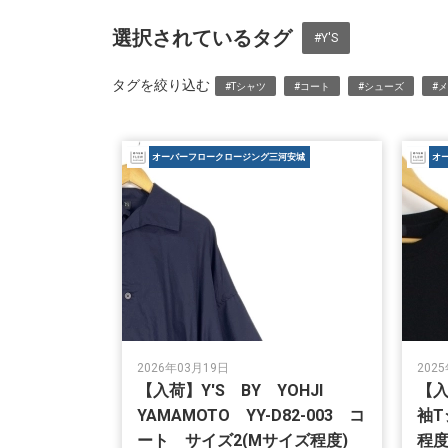
選択されているタグ
#Y'S
タグを絞り込む
#Tシャツ
#コート
#シューズ
#
オーバーフロークロージング三河安城
オ
2026年03月19日
202
【入荷】Y'S BY YOHJI
【入
YAMAMOTO YY-D82-003 コ
袖T
ート サイズ2(Mサイズ程度)
程度