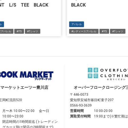
INT L/S TEE BLACK
BLACK
ル
アパレル
ズアパレル
#Y'S
#Tシャツ
#レディースアパレル
#Y'S
#Tシャツ
クマーケット
エーツー豊川店
オーバーフロークロージング
〒446-0073
正岡町流田520
愛知県安城市篠目町童子207
0566-93-3639
月〜木 10:00〜22:00 金〜日
営業時間
10:00-20:00
10:00〜23:00
買取受付時間
19:00まで(※繁忙期
閉店時間の1時間前迄 (トレーディン
グカード類は閉店の2時間前まで)