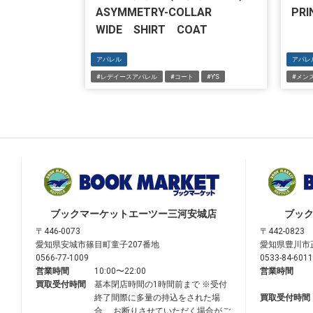
ASYMMETRY-COLLAR
PR
WIDE SHIRT COAT
アパレル
アパレ
#レデイースアパレル
#コート
#Y'S
#メン
ブックマーケット
エーツー三河安城店
ブッ
〒446-0073
〒442-0823
愛知県安城市篠目町童子207番地
愛知県豊川市
0566-77-1009
0533-84-6011
営業時間
10:00〜22:00
営業時間
買取受付時間
基本閉店時間の1時間前まで ※受付
終了間際に多量の持込をされた場
買取受付時間
合、 お断りさせていただく場合がご