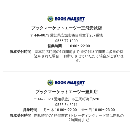
ブックマーケット
エーツー三河安城店
〒446-0073
愛知県安城市篠目町童子207番地
0566-77-1009
営業時間
10:00〜22:00
買取受付時間
基本閉店時間の1時間前まで ※受付終了間際に多量の持
込をされた場合、 お断りさせていただく場合がございま
す。
ブックマーケット
エーツー豊川店
〒442-0823
愛知県豊川市正岡町流田520
0533-84-6011
営業時間
月〜木 10:00〜22:00 金〜日 10:00〜23:00
買取受付時間
閉店時間の1時間前迄 (トレーディングカード類は閉店の
2時間前まで)