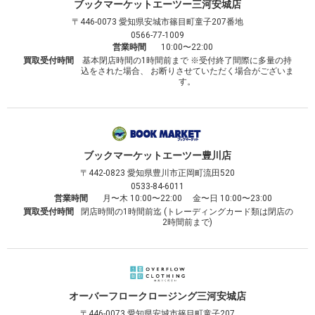
ブックマーケット
エーツー三河安城店
〒446-0073
愛知県安城市篠目町童子207番地
0566-77-1009
営業時間
10:00〜22:00
買取受付時間
基本閉店時間の1時間前まで ※受付終了間際に多量の持
込をされた場合、 お断りさせていただく場合がございま
す。
ブックマーケット
エーツー豊川店
〒442-0823
愛知県豊川市正岡町流田520
0533-84-6011
営業時間
月〜木 10:00〜22:00 金〜日 10:00〜23:00
買取受付時間
閉店時間の1時間前迄 (トレーディングカード類は閉店の
2時間前まで)
オーバーフロークロージング
三河安城店
〒446-0073
愛知県安城市篠目町童子207