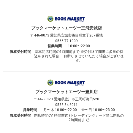
ブックマーケット
エーツー三河安城店
〒446-0073
愛知県安城市篠目町童子207番地
0566-77-1009
営業時間
10:00〜22:00
買取受付時間
基本閉店時間の1時間前まで ※受付終了間際に多量の持
込をされた場合、 お断りさせていただく場合がございま
す。
ブックマーケット
エーツー豊川店
〒442-0823
愛知県豊川市正岡町流田520
0533-84-6011
営業時間
月〜木 10:00〜22:00 金〜日 10:00〜23:00
買取受付時間
閉店時間の1時間前迄 (トレーディングカード類は閉店の
2時間前まで)