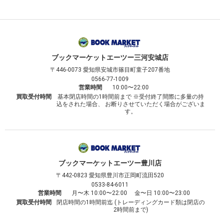
ブックマーケット
エーツー三河安城店
〒446-0073
愛知県安城市篠目町童子207番地
0566-77-1009
営業時間
10:00〜22:00
買取受付時間
基本閉店時間の1時間前まで ※受付終了間際に多量の持
込をされた場合、 お断りさせていただく場合がございま
す。
ブックマーケット
エーツー豊川店
〒442-0823
愛知県豊川市正岡町流田520
0533-84-6011
営業時間
月〜木 10:00〜22:00 金〜日 10:00〜23:00
買取受付時間
閉店時間の1時間前迄 (トレーディングカード類は閉店の
2時間前まで)