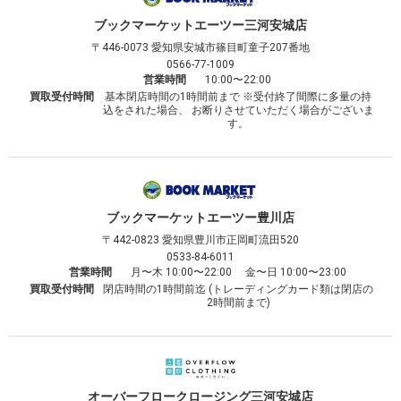
ブックマーケット
エーツー三河安城店
〒446-0073
愛知県安城市篠目町童子207番地
0566-77-1009
営業時間
10:00〜22:00
買取受付時間
基本閉店時間の1時間前まで ※受付終了間際に多量の持
込をされた場合、 お断りさせていただく場合がございま
す。
ブックマーケット
エーツー豊川店
〒442-0823
愛知県豊川市正岡町流田520
0533-84-6011
営業時間
月〜木 10:00〜22:00 金〜日 10:00〜23:00
買取受付時間
閉店時間の1時間前迄 (トレーディングカード類は閉店の
2時間前まで)
オーバーフロークロージング
三河安城店