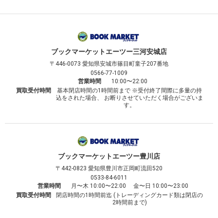
ブックマーケット
エーツー三河安城店
〒446-0073
愛知県安城市篠目町童子207番地
0566-77-1009
営業時間
10:00〜22:00
買取受付時間
基本閉店時間の1時間前まで ※受付終了間際に多量の持
込をされた場合、 お断りさせていただく場合がございま
す。
ブックマーケット
エーツー豊川店
〒442-0823
愛知県豊川市正岡町流田520
0533-84-6011
営業時間
月〜木 10:00〜22:00 金〜日 10:00〜23:00
買取受付時間
閉店時間の1時間前迄 (トレーディングカード類は閉店の
2時間前まで)