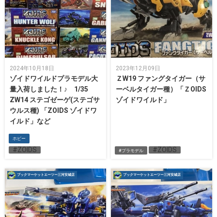
2024年10月18日
2023年12月09日
ゾイドワイルドプラモデル大
ＺW19 ファングタイガー（サ
量入荷しました！♪ 1/35
ーベルタイガー種）「ＺOIDS
ZW14 ステゴゼーゲ(ステゴサ
ゾイドワイルド」
ウルス種) 「ZOIDS ゾイドワ
イルド」など
ホビー
#ZOIDS
#ZOIDS
#プラモデル
ブックマーケットエーツー三河安城店
ブックマーケットエーツー三河安城店