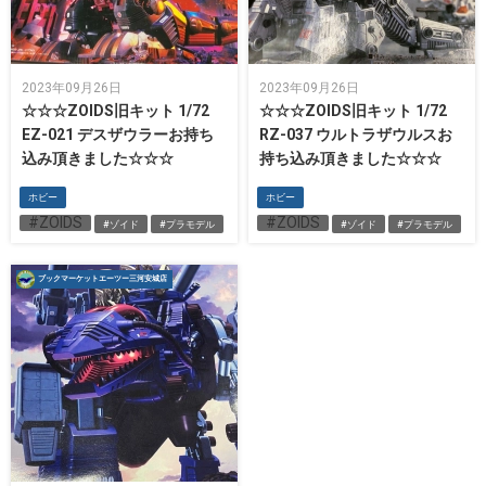
2023年09月26日
2023年09月26日
☆☆☆ZOIDS旧キット 1/72
☆☆☆ZOIDS旧キット 1/72
EZ-021 デスザウラーお持ち
RZ-037 ウルトラザウルスお
込み頂きました☆☆☆
持ち込み頂きました☆☆☆
ホビー
ホビー
#ZOIDS
#ZOIDS
#ゾイド
#プラモデル
#ゾイド
#プラモデル
ブックマーケットエーツー三河安城店