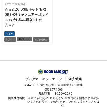
2023年09月26日
☆☆☆ZOIDS旧キット 1/72
DRZ-09 キャノニアーゴルド
ス お持ち込み頂きました
☆☆☆
ホビー
#ZOIDS
#ゾイド
#プラモデル
ブックマーケット
エーツー三河安城店
〒446-0073
愛知県安城市篠目町童子207番地
0566-77-1009
営業時間
10:00〜22:00
買取受付時間
基本閉店時間の1時間前まで ※受付終了間際に多量の持
込をされた場合、 お断りさせていただく場合がございま
す。