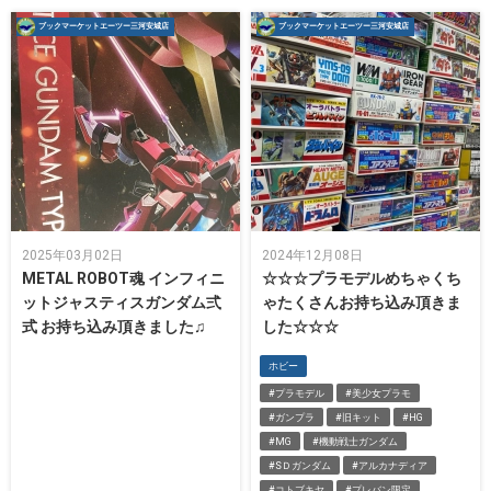
ブックマーケットエーツー三河安城店
ブックマーケットエーツー三河安城店
2025年03月02日
2024年12月08日
METAL ROBOT魂 インフィニ
☆☆☆プラモデルめちゃくち
ットジャスティスガンダム弍
ゃたくさんお持ち込み頂きま
式 お持ち込み頂きました♫
した☆☆☆
ホビー
#プラモデル
#美少女プラモ
#ガンプラ
#旧キット
#HG
#MG
#機動戦士ガンダム
#SＤガンダム
#アルカナディア
#コトブキヤ
#プレバン限定