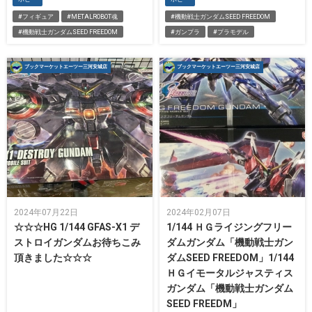
#フィギュア
#METALROBOT魂
#機動戦士ガンダムSEED FREEDOM
#機動戦士ガンダムSEED FREEDOM
#ガンプラ
#プラモデル
ブックマーケットエーツー三河安城店
ブックマーケットエーツー三河安城店
2024年07月22日
2024年02月07日
☆☆☆HG 1/144 GFAS-X1 デ
1/144 ＨＧライジングフリー
ストロイガンダムお待ちこみ
ダムガンダム「機動戦士ガン
頂きました☆☆☆
ダムSEED FREEDOM」1/144
ＨＧイモータルジャスティス
ガンダム「機動戦士ガンダム
SEED FREEDM」