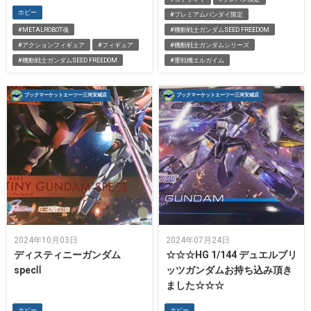
ホビー
#プレミアムバンダイ限定
#METALROBOT魂
#機動戦士ガンダムSEED FREEDOM
#アクションフィギュア
#フィギュア
#機動戦士ガンダムシリーズ
#機動戦士ガンダムSEED FREEDOM
#重戦機エルガイム
ブックマーケットエーツー三河安城店
ブックマーケットエーツー三河安城店
2024年10月03日
2024年07月24日
ディスティニーガンダム
☆☆☆HG 1/144 デュエルブリ
specⅡ
ッツガンダムお持ち込み頂き
ました☆☆☆
ホビー
ホビー