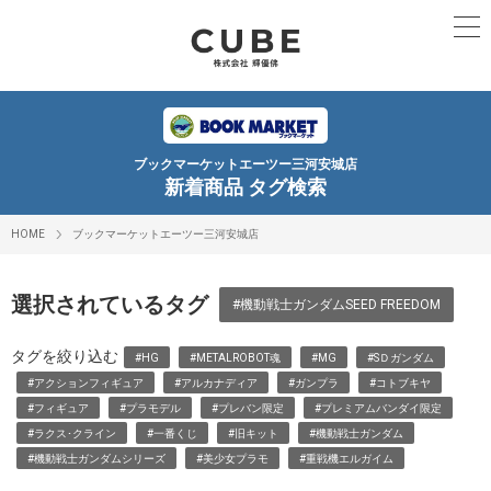
ブックマーケットエーツー三河安城店
新着商品 タグ検索
HOME
ブックマーケットエーツー三河安城店
選択されているタグ
#機動戦士ガンダムSEED FREEDOM
タグを絞り込む
#HG
#METALROBOT魂
#MG
#SＤガンダム
#アクションフィギュア
#アルカナディア
#ガンプラ
#コトブキヤ
#フィギュア
#プラモデル
#プレバン限定
#プレミアムバンダイ限定
#ラクス･クライン
#一番くじ
#旧キット
#機動戦士ガンダム
#機動戦士ガンダムシリーズ
#美少女プラモ
#重戦機エルガイム