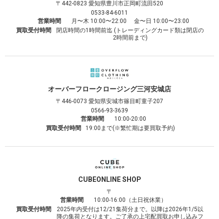
〒442-0823
愛知県豊川市正岡町流田520
0533-84-6011
営業時間
月〜木 10:00〜22:00 金〜日 10:00〜23:00
買取受付時間
閉店時間の1時間前迄 (トレーディングカード類は閉店の
2時間前まで)
オーバーフロークロージング
三河安城店
〒446-0073
愛知県安城市篠目町童子207
0566-93-3639
営業時間
10:00-20:00
買取受付時間
19:00まで(※繁忙期は要買取予約)
CUBE
ONLINE SHOP
〒
営業時間
10:00-16:00（土日祝休業）
買取受付時間
2025年内受付は12/21集荷分まで。以降は2026年1/5以
降の集荷となります。ご了承の上宅配買取お申し込みフ