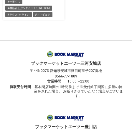
#一番くじ
#機動戦士ガンダムSEED FREEDOM
#ラクス･クライン
#フィギュア
ブックマーケット
エーツー三河安城店
〒446-0073
愛知県安城市篠目町童子207番地
0566-77-1009
営業時間
10:00〜22:00
買取受付時間
基本閉店時間の1時間前まで ※受付終了間際に多量の持
込をされた場合、 お断りさせていただく場合がございま
す。
ブックマーケット
エーツー豊川店