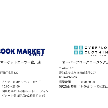
クマーケット
エーツー豊川店
オーバーフロークロージング
〒446-0073
正岡町流田520
愛知県安城市篠目町童子207
0566-93-3639
月〜木 10:00〜22:00 金〜日
営業時間
10:00-20:00
10:00〜23:00
買取受付時間
19:00まで(※繁忙期
閉店時間の1時間前迄 (トレーディン
グカード類は閉店の2時間前まで)