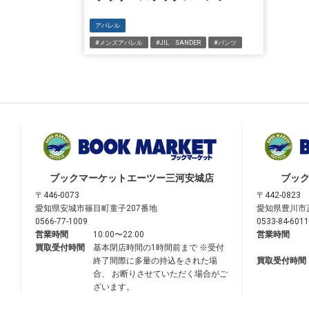
アパレル
#メンズアパレル
#JIL SANDER
#パンツ
ブックマーケット
エーツー三河安城店
ブッ
〒446-0073
〒442-0823
愛知県安城市篠目町童子207番地
愛知県豊川市
0566-77-1009
0533-84-6011
営業時間
10:00〜22:00
営業時間
買取受付時間
基本閉店時間の1時間前まで ※受付
終了間際に多量の持込をされた場
買取受付時間
合、 お断りさせていただく場合がご
ざいます。