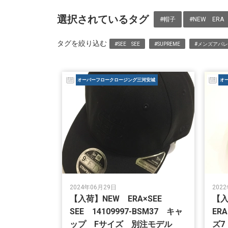
選択されているタグ
#帽子
#NEW ERA
タグを絞り込む
#SEE SEE
#SUPREME
#メンズアパ
オーバーフロークロージング三河安城
オ
2024年06月29日
202
【入荷】NEW ERA×SEE
【入
SEE 14109997-BSM37 キャ
ER
ップ Fサイズ 別注モデル
ズ7