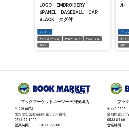
LOGO EMBROIDERY
ル 
6PANEL BASEBALL CAP
BLACK タグ付
アパレル
アパレ
#メンズアパレル
#NEW ERA
#SEE SEE
#メン
#帽子
#帽子
ブックマーケット
エーツー三河安城店
ブッ
〒446-0073
〒442-0823
愛知県安城市篠目町童子207番地
愛知県豊川市
0566-77-1009
0533-84-6011
営業時間
10:00〜22:00
営業時間