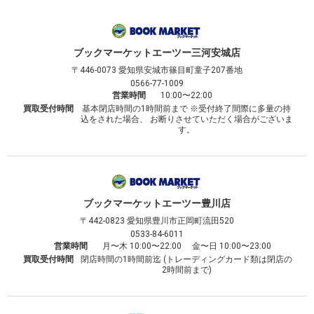
ブックマーケット
エーツー三河安城店
〒446-0073
愛知県安城市篠目町童子207番地
0566-77-1009
営業時間
10:00〜22:00
買取受付時間
基本閉店時間の1時間前まで ※受付終了間際に多量の持
込をされた場合、 お断りさせていただく場合がございま
す。
ブックマーケット
エーツー豊川店
〒442-0823
愛知県豊川市正岡町流田520
0533-84-6011
営業時間
月〜木 10:00〜22:00 金〜日 10:00〜23:00
買取受付時間
閉店時間の1時間前迄 (トレーディングカード類は閉店の
2時間前まで)