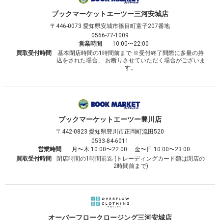
ブックマーケット
エーツー三河安城店
〒446-0073
愛知県安城市篠目町童子207番地
0566-77-1009
営業時間
10:00〜22:00
買取受付時間
基本閉店時間の1時間前まで ※受付終了間際に多量の持
込をされた場合、 お断りさせていただく場合がございま
す。
ブックマーケット
エーツー豊川店
〒442-0823
愛知県豊川市正岡町流田520
0533-84-6011
営業時間
月〜木 10:00〜22:00 金〜日 10:00〜23:00
買取受付時間
閉店時間の1時間前迄 (トレーディングカード類は閉店の
2時間前まで)
オーバーフロークロージング
三河安城店