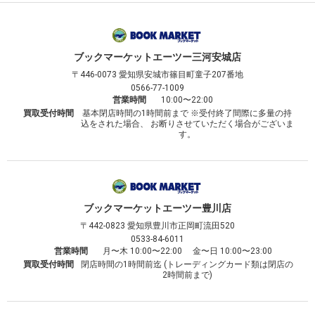
ブックマーケット
エーツー三河安城店
〒446-0073
愛知県安城市篠目町童子207番地
0566-77-1009
営業時間
10:00〜22:00
買取受付時間
基本閉店時間の1時間前まで ※受付終了間際に多量の持
込をされた場合、 お断りさせていただく場合がございま
す。
ブックマーケット
エーツー豊川店
〒442-0823
愛知県豊川市正岡町流田520
0533-84-6011
営業時間
月〜木 10:00〜22:00 金〜日 10:00〜23:00
買取受付時間
閉店時間の1時間前迄 (トレーディングカード類は閉店の
2時間前まで)