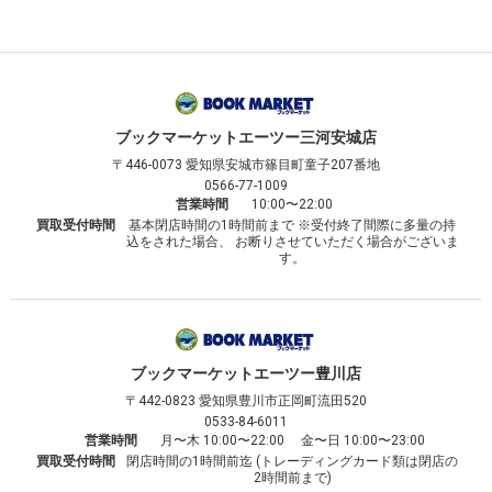
ブックマーケット
エーツー三河安城店
〒446-0073
愛知県安城市篠目町童子207番地
0566-77-1009
営業時間
10:00〜22:00
買取受付時間
基本閉店時間の1時間前まで ※受付終了間際に多量の持
込をされた場合、 お断りさせていただく場合がございま
す。
ブックマーケット
エーツー豊川店
〒442-0823
愛知県豊川市正岡町流田520
0533-84-6011
営業時間
月〜木 10:00〜22:00 金〜日 10:00〜23:00
買取受付時間
閉店時間の1時間前迄 (トレーディングカード類は閉店の
2時間前まで)