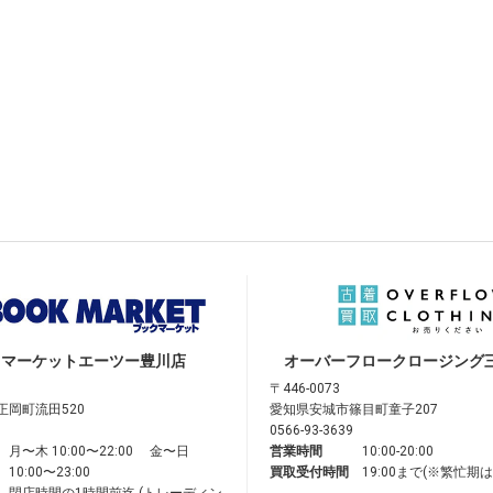
クマーケット
エーツー豊川店
オーバーフロークロージング
〒446-0073
正岡町流田520
愛知県安城市篠目町童子207
0566-93-3639
月〜木 10:00〜22:00 金〜日
営業時間
10:00-20:00
10:00〜23:00
買取受付時間
19:00まで(※繁忙期
閉店時間の1時間前迄 (トレーディン