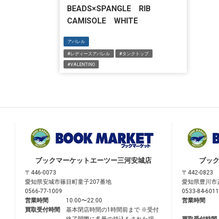
BEADS×SPANGLE RIB
CAMISOLE WHITE
アパレル
#レディースアパレル
#タンクトップ
#VALENTINO
ブックマーケット
エーツー三河安城店
ブッ
〒446-0073
〒442-0823
愛知県安城市篠目町童子207番地
愛知県豊川市
0566-77-1009
0533-84-6011
営業時間
10:00〜22:00
営業時間
買取受付時間
基本閉店時間の1時間前まで ※受付
終了間際に多量の持込をされた場
買取受付時間